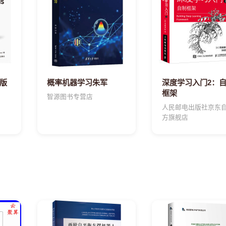
3版
概率机器学习朱军
深度学习入门2：
框架
智源图书专营店
人民邮电出版社京东
方旗舰店