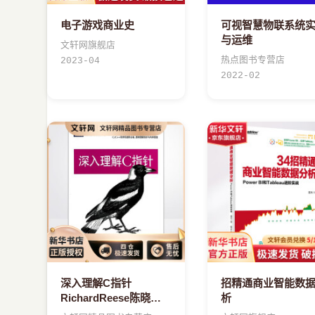
电子游戏商业史
可视智慧物联系统
与运维
文轩网旗舰店
热点图书专营店
2023-04
2022-02
深入理解C指针
招精通商业智能数
RichardReese陈晓亮
析
译书籍