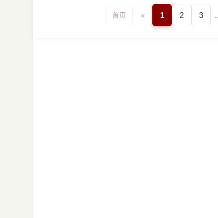
«
1
2
3
.
首页