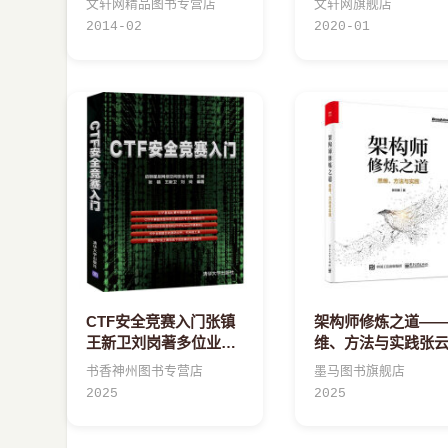
文轩网精品图书专营店
文轩网旗舰店
2014-02
2020-01
CTF安全竞赛入门张镇
架构师修炼之道—
王新卫刘岗著多位业内
维、方法与实践张
讲师分享多年CTF编程
互联网后端开发服
书香神州图书专营店
墨马图书旗舰店
入门网络空间安全
群架构方法论量化
2025
2025
技术