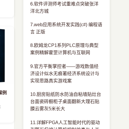
6.软件评测师考试重难点突破张洋
洋北方城
7.web应用系统开发实践(c#) 编程语
言 正版
8.欧姆龙CP1系列PLC原理与典型
案例精解霍罡计算机与互联网
9.官方平衡掌控者——游戏数值经
济设计似水无痕著经济系统设计与
实现思路真实游戏案
案例
10.厨房贴纸防水防油自粘墙贴灶台
台面瓷砖橱柜子桌面翻新大理石贴
店
膜云雾灰5米长大
11.详解FPGA人工智能时代的驱动