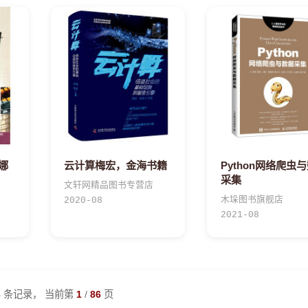
娜
云计算梅宏，金海书籍
Python网络爬虫
采集
文轩网精品图书专营店
木垛图书旗舰店
2020-08
2021-08
3
条记录， 当前第
1
/
86
页