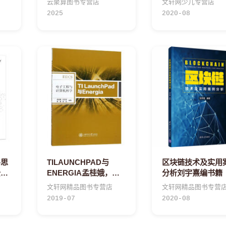
云聚算图书专营店
文轩网少儿专营店
何有效地利用图
2025
2020-08
—思
TILAUNCHPAD与
区块链技术及实用
云鹏
ENERGIA孟桂娥，沈
分析刘宇熹编书籍
务集
玉婷，崔萌，袁焱书籍
文轩网精品图书专营店
文轩网精品图书专营
分析
2019-07
2020-08