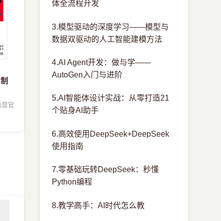
体全流程开发
3.模型驱动的深度学习——模型与
数据双驱动的人工智能建模方法
4.AI Agent开发：做与学——
AutoGen入门与进阶
自制
5.AI智能体设计实战：从零打造21
自营官
个贴身AI助手
6.高效使用DeepSeek+DeepSeek
使用指南
7.零基础玩转DeepSeek：秒懂
Python编程
8.教学高手：AI时代怎么教