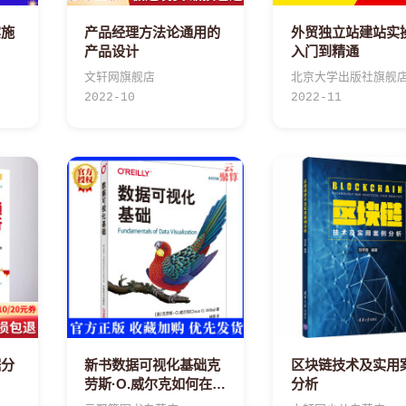
实施
产品经理方法论通用的
外贸独立站建站实
产品设计
入门到精通
文轩网旗舰店
北京大学出版社旗舰
2022-10
2022-11
据分
新书数据可视化基础克
区块链技术及实用
劳斯·O.威尔克如何在文
分析
档或报告中使用图表如