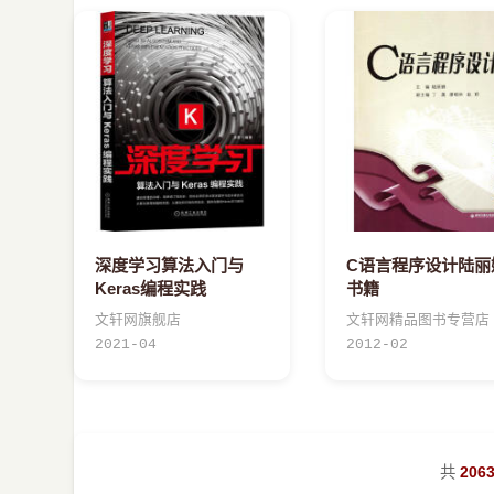
深度学习算法入门与
C语言程序设计陆丽
Keras编程实践
书籍
文轩网旗舰店
文轩网精品图书专营店
2021-04
2012-02
共
206