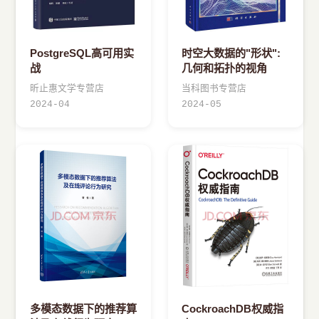
PostgreSQL高可用实
时空大数据的"形状":
战
几何和拓扑的视角
昕止惠文学专营店
当科图书专营店
2024-04
2024-05
多模态数据下的推荐算
CockroachDB权威指