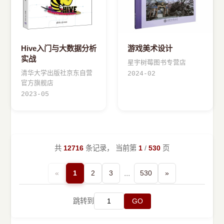
Hive入门与大数据分析
游戏美术设计
实战
星宇树莓图书专营店
清华大学出版社京东自营
2024-02
官方旗舰店
2023-05
共
12716
条记录， 当前第
1
/
530
页
«
1
2
3
...
530
»
跳转到
GO