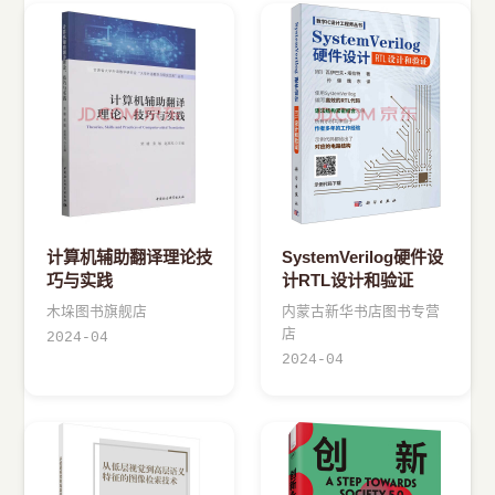
计算机辅助翻译理论技
SystemVerilog硬件设
巧与实践
计RTL设计和验证
木垛图书旗舰店
内蒙古新华书店图书专营
店
2024-04
2024-04