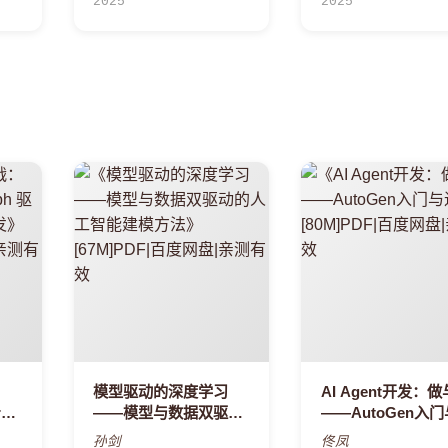
2025
2025
：
模型驱动的深度学习
AI Agent开发：
aph
——模型与数据双驱动
——AutoGen入
程开
的人工智能建模方法
阶
孙剑
佟凤