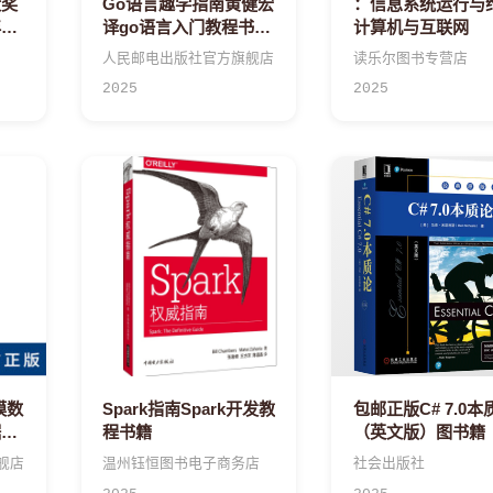
大奖
Go语言趣学指南黄健宏
：信息系统运行与维
年级
译go语言入门教程书籍
计算机与互联网
师推
go程序设计语言实战编
人民邮电出版社官方旗舰店
读乐尔图书专营店
读推
程学习笔记核心编程
2025
2025
阅读
书三
模数
Spark指南Spark开发教
包邮正版C# 7.0本
据分
程书籍
（英文版）图书籍
统
舰店
温州钰恒图书电子商务店
社会出版社