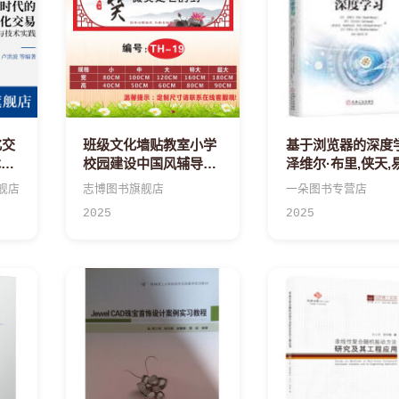
化交
班级文化墙贴教室小学
基于浏览器的深度
术实
校园建设中国风辅导托
泽维尔·布里,侠天,
管班名人名言励志标语
天机械工业
舰店
志博图书旗舰店
一朵图书专营店
编号:TH---特大
2025
2025