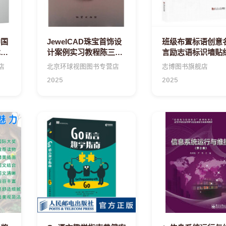
中国
JewelCAD珠宝首饰设
班级布置标语创意
术系
计案例实习教程陈三明
言励志语标识墙贴
工科
陆文超谢家雯地质
室文化语录激励警
店
北京环球视图图书专营店
志博图书旗舰店
礼貌特大
2025
2025