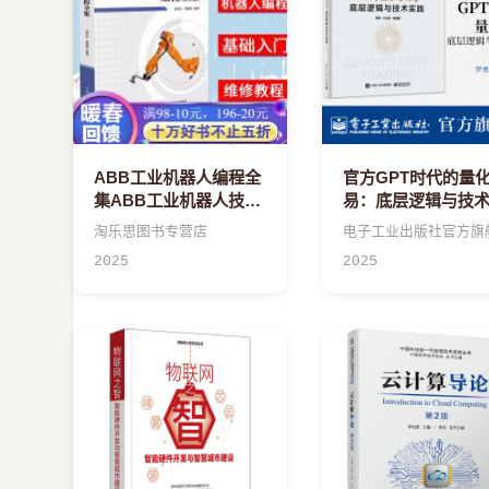
ABB工业机器人编程全
官方GPT时代的量
集ABB工业机器人技术
易：底层逻辑与技
书RAPID编程语言应用
践
淘乐思图书专营店
电子工业出版社官方旗
程序设计方法机器人
2025
2025