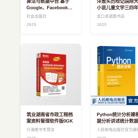
算法与数据中台 基于
洋葱头历险记国际
Google、Facebook与
小说儿童文学三四
微博实践
课外阅读必读书老
社会出版社
龙口卓诺图书店
荐五六年级课外阅
2025
2025
荐书籍小学生课外
经典青少年版课外
四五六年级课外X
筑业湖南省市政工程档
Python统计分析建
案资料管理软件版0GK
据分析讲述统计数
析与应用Springer"
兴海图书专营店
人民邮电出版社官方旗
计和计算"系列从书