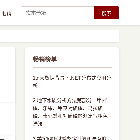
搜索
订书籍
畅销榜单
1.n大数据背景下.NET分布式应用分
析
2.地下水质分析方法第部分：甲拌
磷、乐果、甲基对硫磷、马拉硫
磷、毒死蜱和对硫磷的测定气相色
谱法
3.美军网络试验鉴定计算机与互联