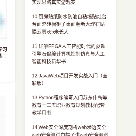
实现思路真实游戏案
10.厨房贴纸防水防油自粘墙贴灶台
台面瓷砖橱柜子桌面翻新大理石贴
膜云雾灰5米长大
11.详解FPGA人工智能时代的驱动
学习
引擎石侃编计算机控制仿真与人工
易乐
智能科技新华书
12.JavaWeb项目开发实战入门（全
彩版）
13.Python程序编写入门苏东伟高等
教育十二五职业教育规划教材配套
教学用书
14.Web安全深度剖析web渗透安全
web安全测试白帽子讲web安全漏洞