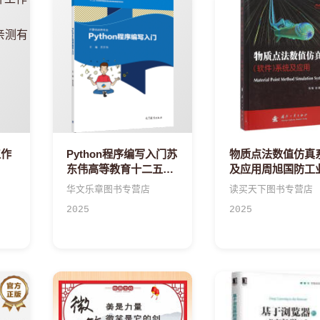
工作
Python程序编写入门苏
物质点法数值仿真
东伟高等教育十二五职
及应用周旭国防工
业教育规划教材配套教
算机与互联网书籍
华文乐章图书专营店
读买天下图书专营店
学用书
2025
2025