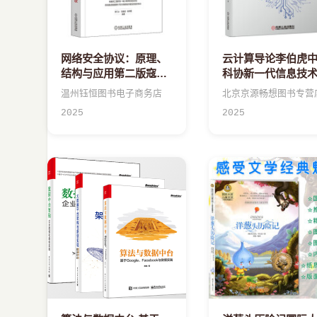
网络安全协议：原理、
云计算导论李伯虎
结构与应用第二版寇晓
科协新一代信息技
蕤,王清贤高等教育信息
列丛书非计算机类
温州钰恒图书电子商务店
北京京源畅想图书专营
安全丛
的高年级学
2025
2025