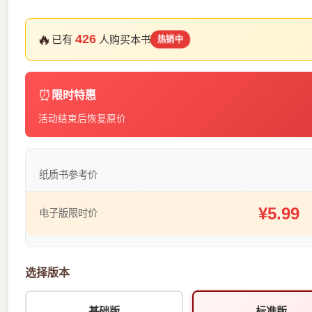
🔥
426
已有
人购买本书
热销中
⏰
限时特惠
活动结束后恢复原价
纸质书参考价
¥5.99
电子版限时价
选择版本
基础版
标准版