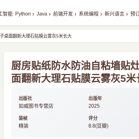
›
›
›
›
›
工智能
Python
Java
前端开发
系统编程
新兴语言
预
子桌面翻新大理石贴膜云雾灰5米长大
厨房贴纸防水防油自粘墙贴
面翻新大理石贴膜云雾灰5米长
出版社
出版年
如威图书专营店
2025
装帧
评分
精装
8.8(豆瓣)