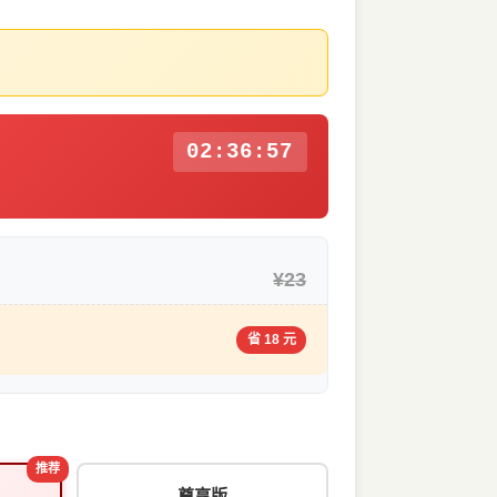
02:36:56
¥23
省 18 元
推荐
尊享版