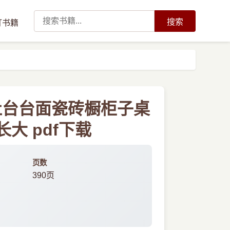
搜索
订书籍
灶台台面瓷砖橱柜子桌
大 pdf下载
页数
390页