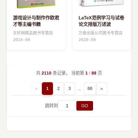
游戏设计与制作作欧君
LaTeX范例学习与试卷
才等主编书籍
论文排版万述波
文轩网精品图书专营店
万卷出版公司图书专营店
2014-08
2020-09
共
2110
条记录， 当前第
1
/
88
页
«
1
2
3
...
88
»
跳转到
GO