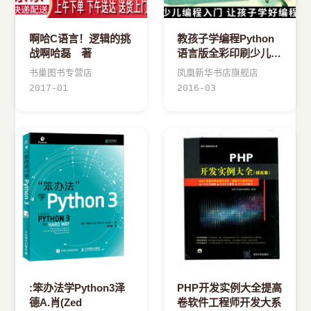
啊哈C语言！逻辑的挑
教孩子学编程Python
战啊哈磊 著
语言版全彩印刷少儿编
程入门青少年Python
书巢图书专营店
凤凰新华书店旗舰店
语言基础入门
2017-01
2016-03
:笨办法学Python3泽
PHP开发实例大全提高
德A.肖(Zed
卷软件工程师开发大系