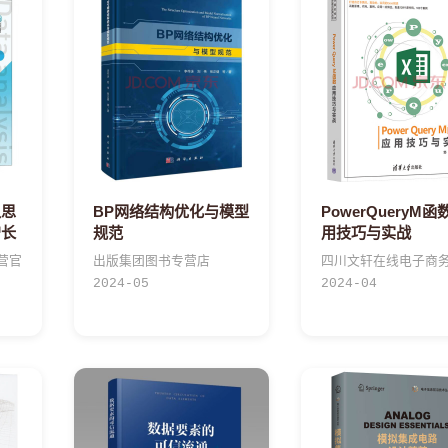
从思
BP网络结构优化与模型
PowerQueryM函
增长
规范
用技巧与实战
营官
出版集团图书专营店
四川文轩在线电子商
2024-05
2024-04