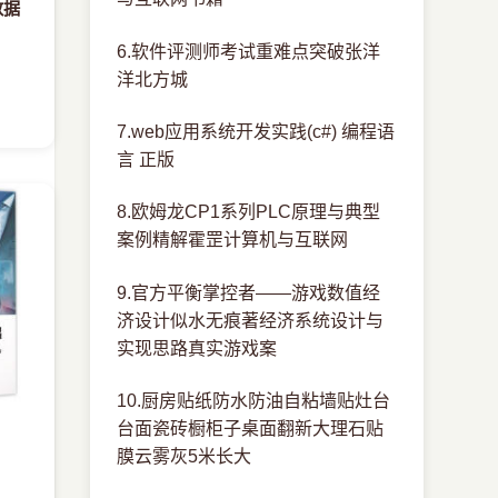
数据
6.软件评测师考试重难点突破张洋
洋北方城
7.web应用系统开发实践(c#) 编程语
言 正版
8.欧姆龙CP1系列PLC原理与典型
案例精解霍罡计算机与互联网
9.官方平衡掌控者——游戏数值经
济设计似水无痕著经济系统设计与
实现思路真实游戏案
10.厨房贴纸防水防油自粘墙贴灶台
台面瓷砖橱柜子桌面翻新大理石贴
膜云雾灰5米长大