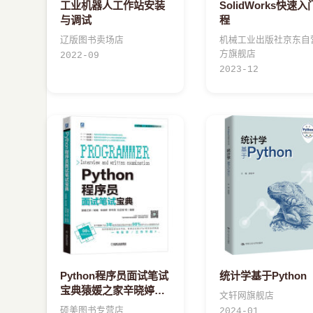
工业机器人工作站安装
SolidWorks快速
与调试
程
辽版图书卖场店
机械工业出版社京东自
方旗舰店
2022-09
2023-12
Python程序员面试笔试
统计学基于Python
宝典猿媛之家辛晓婷李
文轩网旗舰店
华荣等机械工业
硕美图书专营店
2024-01