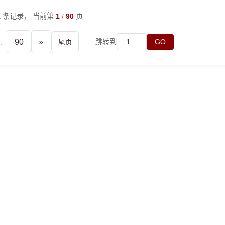
1
条记录， 当前第
1
/
90
页
..
90
»
跳转到
尾页
GO