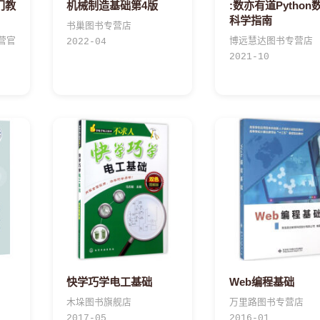
入门教
机械制造基础第4版
:数亦有道Python
科学指南
书巢图书专营店
营官
博远慧达图书专营店
2022-04
2021-10
快学巧学电工基础
Web编程基础
木垛图书旗舰店
万里路图书专营店
2017-05
2016-01