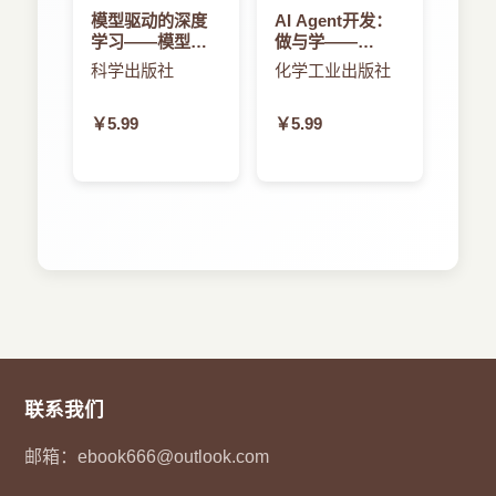
模型驱动的深度
AI Agent开发：
学习——模型与
做与学——
数据双驱动的人
AutoGen入门与
科学出版社
化学工业出版社
工智能建模方法
进阶
￥5.99
￥5.99
联系我们
邮箱：
ebook666@outlook.com