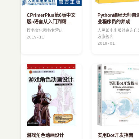
CPrimerPlus第6版中文
Python编程无师自
版c语言从入门到精通
业程序员的养成
编程入门零基础自学计
搜书文化图书专营店
人民邮电出版社京东自
算机网络c语言程序设
方旗舰店
2019-11
计书籍教材
2019-01
cprimerplus全新
CPrimerPlus(第6版
游戏角色动画设计
实用Bot开发指南