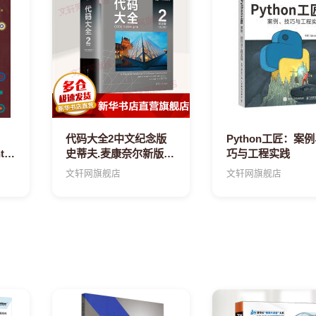
代码大全2中文纪念版
Python工匠：案
Institute
史蒂夫.麦康奈尔新版软
巧与工程实践
件应用开发奠基之作电
文轩网旗舰店
文轩网旗舰店
脑编程实用指南书籍