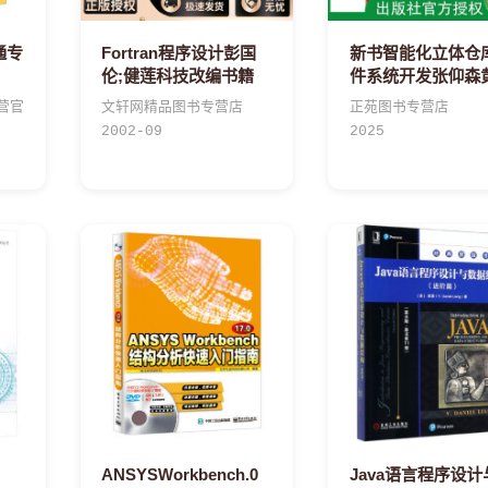
通专
Fortran程序设计彭国
新书智能化立体仓
伦;健莲科技改编书籍
件系统开发张仰森
娟自动化技术应用
营官
文轩网精品图书专营店
正苑图书专营店
管理智能
2002-09
2025
ANSYSWorkbench.0
Java语言程序设计