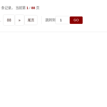
9
条记录， 当前第
1
/
88
页
..
88
»
跳转到
尾页
GO