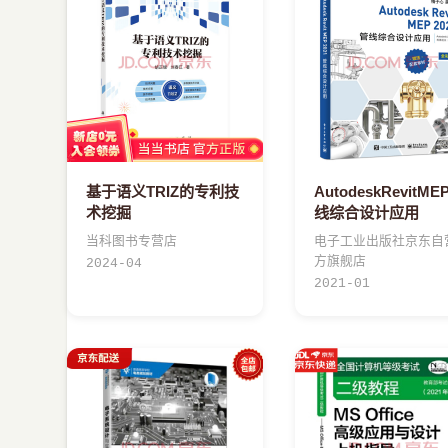
基于语义TRIZ的专利技
AutodeskRevitME
术挖掘
线综合设计应用
当科图书专营店
电子工业出版社京东自
方旗舰店
2024-04
2021-01