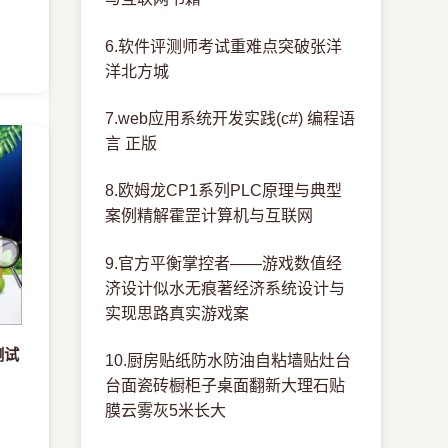
6.软件评测师考试重难点突破张洋
洋北方城
7.web应用系统开发实践(c#) 编程语
言 正版
8.欧姆龙CP1系列PLC原理与典型
案例精解霍罡计算机与互联网
9.官方平衡掌控者——游戏数值经
济设计似水无痕著经济系统设计与
实现思路真实游戏案
测试
10.厨房贴纸防水防油自粘墙贴灶台
台面瓷砖橱柜子桌面翻新大理石贴
膜云雾灰5米长大