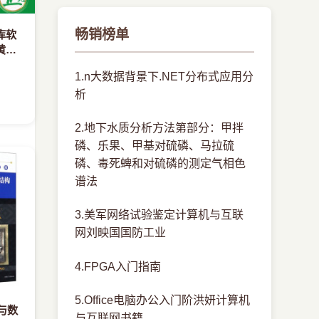
畅销榜单
库软
黄改
仓库
1.n大数据背景下.NET分布式应用分
析
2.地下水质分析方法第部分：甲拌
磷、乐果、甲基对硫磷、马拉硫
磷、毒死蜱和对硫磷的测定气相色
谱法
3.美军网络试验鉴定计算机与互联
网刘映国国防工业
4.FPGA入门指南
5.Office电脑办公入门阶洪妍计算机
与数
与互联网书籍