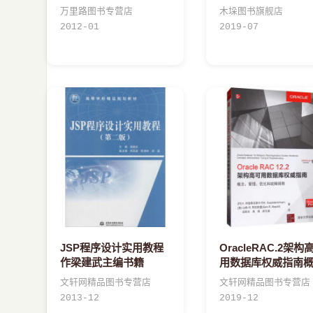
万里路图书专营店
木垛图书旗舰店
2012-01
2019-07
JSP程序设计实用教程
OracleRAC.2架构
作梁建武主编书籍
用数据库权威指南
念、管理、优化和
文轩网精品图书专营店
文轩网精品图书专营店
排书籍
2013-12
2019-12