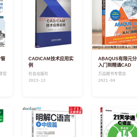
P管
CAD\CAM技术应用实
ABAQUS有限元
例
入门到精通CAD
营官
社会出版社
万品图书专营店
2023-12
2021-04