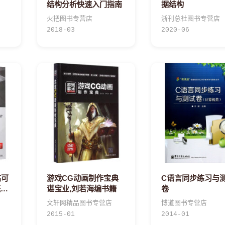
结构分析快速入门指南
据结构
火把图书专营店
浙刊总社图书专营店
2018-03
2020-06
高可
游戏CG动画制作宝典
C语言同步练习与
概
谌宝业,刘若海编书籍
卷
故障
文轩网精品图书专营店
博道图书专营店
2015-01
2014-01