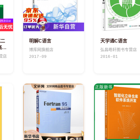
试二
明解C语言
天学通C语言
高级
博库网旗舰店
弘昌皓轩图书专营店
导
营店
2017-09
2016-01