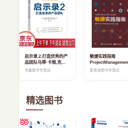
启示录.2,打造优秀的产
敏捷实践指南
品团队马蒂·卡根,克里
ProjectManagement
斯·琼斯
出
书巢图书专营店
爱普迪图书专营店
精选图书