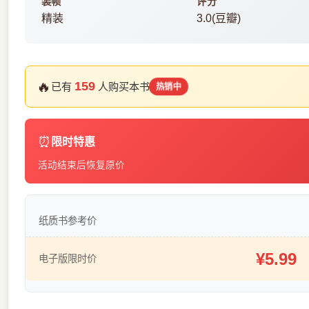
装帧
评分
精装
3.0(豆瓣)
🔥
159
已有
人购买本书
热销中
⏰
限时特惠
活动结束后恢复原价
纸质书参考价
¥5.99
电子版限时价