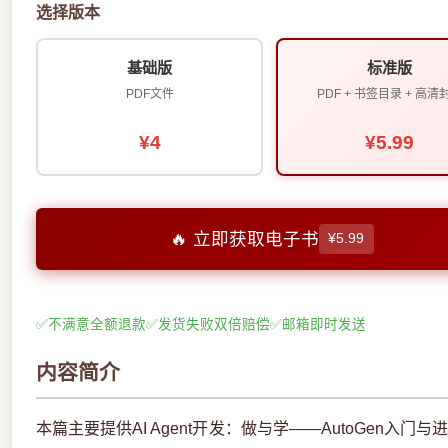
选择版本
基础版
标准版
PDF文件
PDF + 书签目录 + 高清
¥4
¥5.99
🔥 立即获取电子书
¥5.99
✅
不满意全额退款
✅
发货失败双倍赔偿
✅
邮箱即时发送
内容简介
本篇主要提供AI Agent开发：做与学——AutoGen入