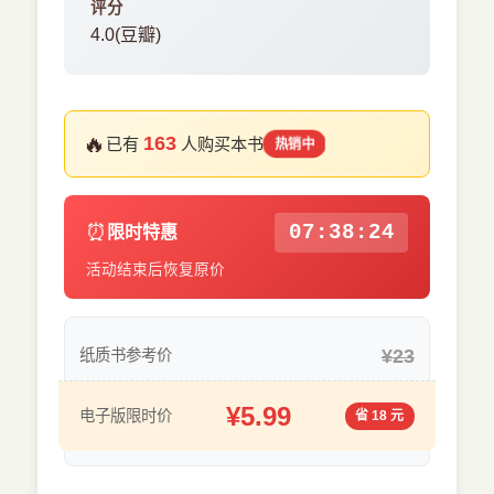
评分
4.0(豆瓣)
🔥
163
已有
人购买本书
热销中
⏰
07:38:24
限时特惠
活动结束后恢复原价
¥23
纸质书参考价
¥5.99
电子版限时价
省 18 元