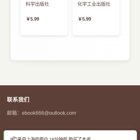
数据双驱动的人
AutoGen入门与
科学出版社
化学工业出版社
工智能建模方法
进阶
￥5.99
￥5.99
联系我们
邮箱：
ebook666@outlook.com
© 2023
码农pdf下载网
- 您的在线图书馆. 保留所有权利.
📦
来自上海的用户 18分钟前 购买了本书