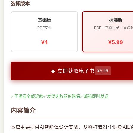
选择版本
基础版
标准版
PDF文件
PDF + 书签目录 + 高清
¥4
¥5.99
🔥 立即获取电子书
¥5.99
✅
不满意全额退款
✅
发货失败双倍赔偿
✅
邮箱即时发送
内容简介
本篇主要提供AI智能体设计实战：从零打造21个贴身AI