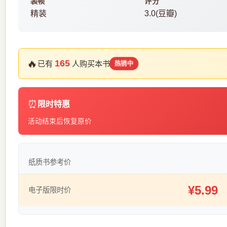
装帧
评分
精装
3.0(豆瓣)
🔥
165
已有
人购买本书
热销中
⏰
限时特惠
活动结束后恢复原价
纸质书参考价
¥5.99
电子版限时价