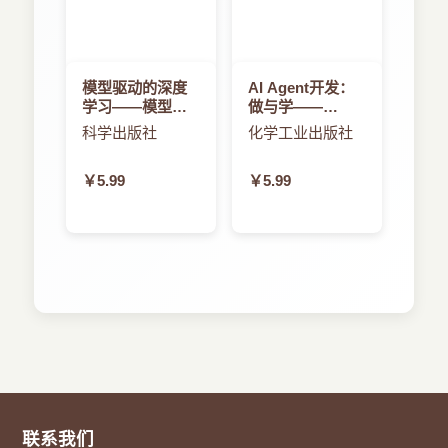
模型驱动的深度
AI Agent开发：
学习——模型与
做与学——
数据双驱动的人
AutoGen入门与
科学出版社
化学工业出版社
工智能建模方法
进阶
￥5.99
￥5.99
联系我们