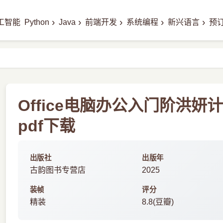
›
›
›
›
›
工智能
Python
Java
前端开发
系统编程
新兴语言
预
Office电脑办公入门阶洪
pdf下载
出版社
出版年
古韵图书专营店
2025
装帧
评分
精装
8.8(豆瓣)