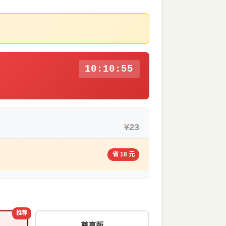
10:10:55
¥23
省 18 元
推荐
尊享版