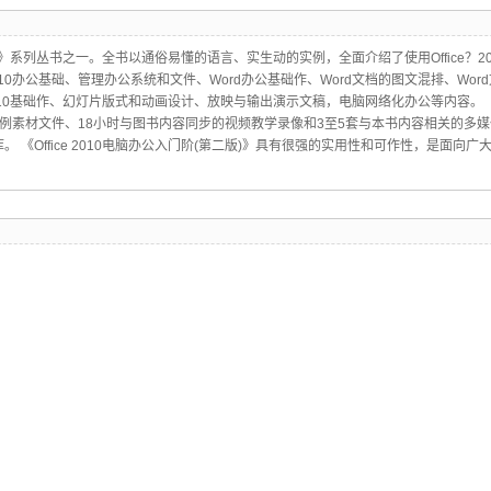
门阶》系列丛书之一。全书以通俗易懂的语言、实生动的实例，全面介绍了使用Office？201
2010办公基础、管理办公系统和文件、Word办公基础作、Word文档的图文混排、Word
2010基础作、幻灯片版式和动画设计、放映与输出演示文稿，电脑网络化办公等内容。 《Of
例素材文件、18小时与图书内容同步的视频教学录像和3至5套与本书内容相关的多媒
 《Office 2010电脑办公入门阶(第二版)》具有很强的实用性和可作性，是面