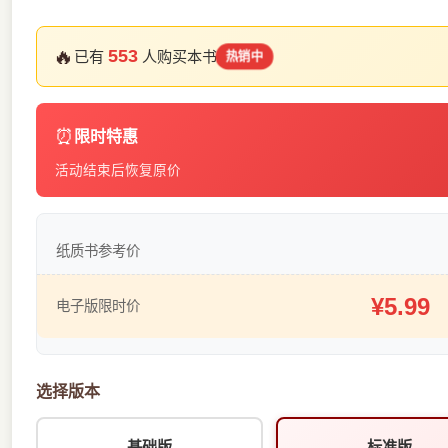
🔥
553
已有
人购买本书
热销中
⏰
限时特惠
活动结束后恢复原价
纸质书参考价
¥5.99
电子版限时价
选择版本
基础版
标准版