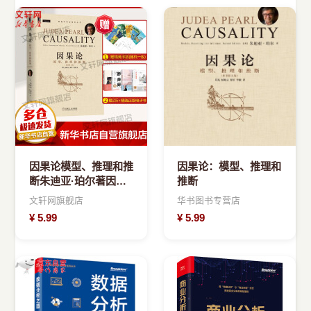
因果论模型、推理和推
因果论：模型、推理和
断朱迪亚·珀尔著因果
推断
关系论结合机器学习系
文轩网旗舰店
华书图书专营店
统人工智能书籍
¥
5.99
¥
5.99