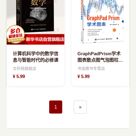
计算机科学中的数学信
GraphPadPrism学术
息与智能时代的必修课
图表散点图气泡图柱状
图线图饼图面积图等常
文轩网旗舰店
书虫图书专营店
见学术图
¥
5.99
¥
5.99
1
»