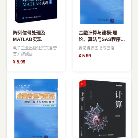
阵列信号处理及
金融计算与建模:理
MATLAB实现
论、算法与SAS程序朱
世武著
电子工业出版社京东自营
鑫泓睿源图书专营店
官方旗舰店
¥
5.99
¥
5.99