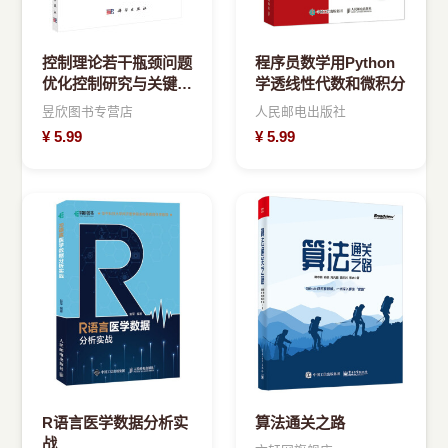
控制理论若干瓶颈问题
程序员数学用Python
优化控制研究与关键问
学透线性代数和微积分
题分析逻辑控制系统与
昱欣图书专营店
人民邮电出版社
控制中优化理论与应用
¥
5.99
¥
5.99
分布参数数据驱动自抗
扰非线性自适应控制
R语言医学数据分析实
算法通关之路
战