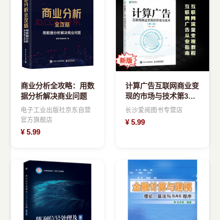
›
新兴语言
预订书籍
商业分析全攻略：用数
计算广告互联网商业变
据分析解决商业问题
现的市场与技术第3版
计算广告：互联网商业
电子工业出版社京东自营
长沙爱阅图书专营店
变现的市场与技术
官方旗舰店
¥
5.99
¥
5.99