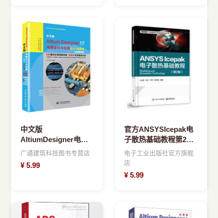
中文版
官方ANSYSIcepak电
AltiumDesigner电路
子散热基础教程第2版
设计与仿真从入门到精
ANSYSIcepak电子散
广通建筑科技图书专营店
电子工业出版社官方旗舰
通中国水利水电
热分析
店
¥
5.99
¥
5.99