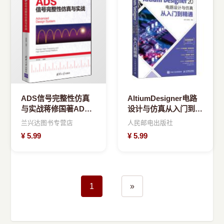
ADS信号完整性仿真
AltiumDesigner电路
与实战蒋修国著ADS
设计与仿真从入门到精
软件教程
通
兰兴达图书专营店
人民邮电出版社
¥
5.99
¥
5.99
1
»