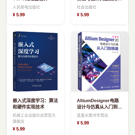
例解析
人民邮电出版社
社会出版社
¥
5.99
¥
5.99
嵌入式深度学习：算法
AltiumDesigner电路
和硬件实现技术
设计与仿真从入门到精
通AD软件教程书
机械工业出版社自营官方
蓝墨水图书专营店
旗舰店
¥
5.99
¥
5.99