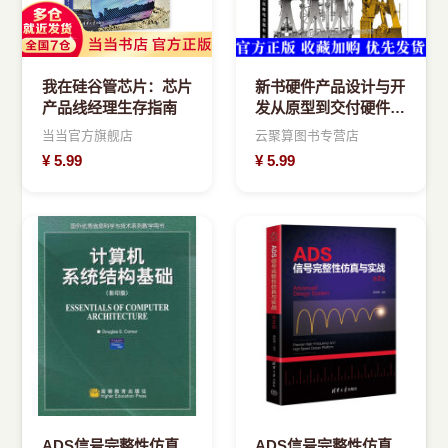
我在硅谷管芯片：芯片
新书硬件产品设计与开
产品线经理生存指南
发从原型到交付硬件技
术产品开发产品管理架
当当官方旗舰店
云聚算图书专营店
构艺术自制电子产品产
¥
5.99
¥
5.99
品开发流
ADS信号完整性仿真
ADS信号完整性仿真