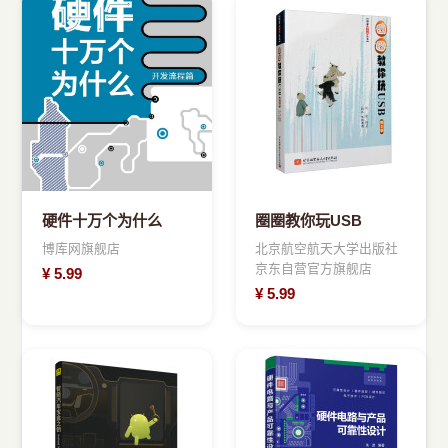
硬件十万个为什么
圈圈教你玩USB
博库网旗舰店
北京航空航天大学出版社
京东自营官方旗舰店
¥
5.99
¥
5.99