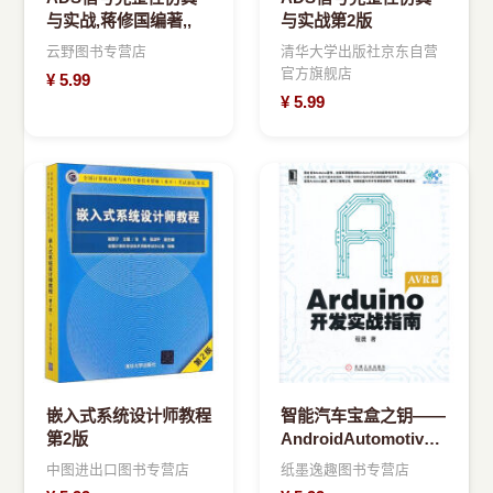
与实战,蒋修国编著,,
与实战第2版
云野图书专营店
清华大学出版社京东自营
官方旗舰店
¥
5.99
¥
5.99
嵌入式系统设计师教程
智能汽车宝盒之钥——
第2版
AndroidAutomotive
车载信息系统樊祖杰，
中图进出口图书专营店
纸墨逸趣图书专营店
李巍，沈卢