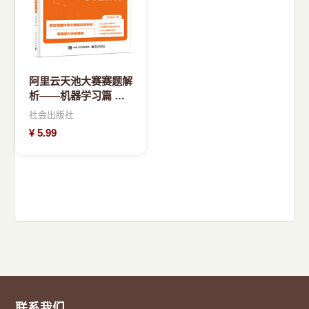
阿里云天池大赛赛题解
析——机器学习篇 算
法竞赛之利器(博文视
社会出版社
点出品)
¥
5.99
联系我们