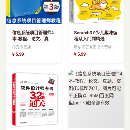
信息系统项目管理师4
Scratch3.0少儿趣味编
本-教程、论文、真
程从入门到精通
题、案例(以标题为
布克专营店
哈尔滨芷含图书专营店
准，图片可能不正确)
¥
5.99
¥
5.99