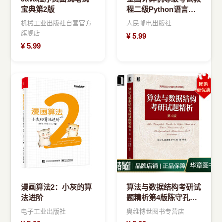
宝典第2版
程二级Python语言程
序设计
机械工业出版社自营官方
人民邮电出版社
旗舰店
¥
5.99
¥
5.99
漫画算法2：小灰的算
算法与数据结构考研试
法进阶
题精析第4版陈守孔胡
潇琨李玲冯广慧
电子工业出版社
奥维博世图书专营店