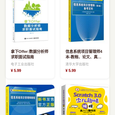
拿下Offer:数据分析师
信息系统项目管理师4
求职面试指南
本-教程、论文、真
题、案例(以标题为
电子工业出版社
清华大学出版社
准，图片可能不正确)
¥
5.99
¥
5.99