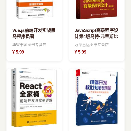
Vue.js前端开发实战黑
JavaScript高级程序设
马程序员著
计第4版马特·弗里斯比
华智书源图书专营店
万泽惠远图书专营店
¥
5.99
¥
5.99