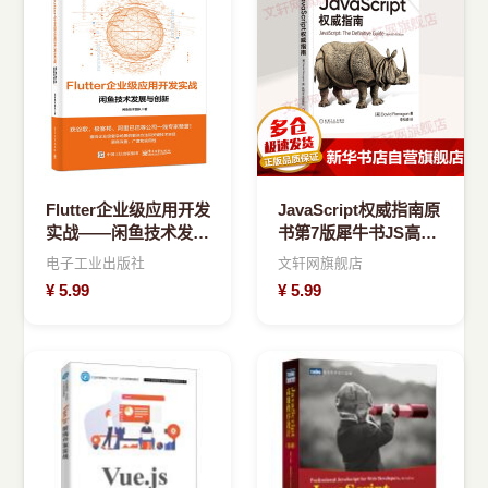
Flutter企业级应用开发
JavaScript权威指南原
实战——闲鱼技术发展
书第7版犀牛书JS高级
与创新
程序设计
电子工业出版社
文轩网旗舰店
¥
5.99
¥
5.99