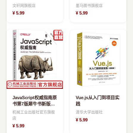
文轩网旗舰店
墨马图书旗舰店
¥
5.99
¥
5.99
JavaScript权威指南原
Vue.js从入门到项目实
书第7版犀牛书新版升
践
级大卫弗拉纳根版
机械工业出版社官方旗舰
清华大学出版社
店
¥
5.99
¥
5.99