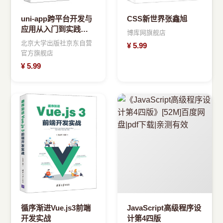
uni-app跨平台开发与
CSS新世界张鑫旭
应用从入门到实践
博库网旗舰店
DCloud
北京大学出版社京东自营
¥
5.99
官方旗舰店
¥
5.99
循序渐进Vue.js3前端
JavaScript高级程序设
开发实战
计第4四版