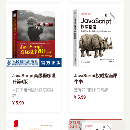
JavaScript高级程序设
JavaScript权威指南犀
计第4版
牛书
人民邮电出版社官方旗舰
芝麻开门图书专营店
店
¥
5.99
¥
5.99