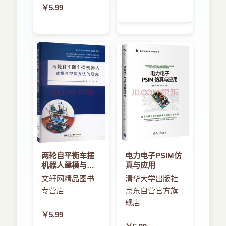
￥5.99
两轮自平衡车摆
电力电子PSIM仿
机器人建模与控
真与应用
制方法的研究
文轩网精品图书
清华大学出版社
专营店
京东自营官方旗
舰店
￥5.99