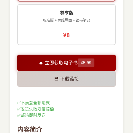
尊享版
标准版 + 思维导图 + 读书笔记
¥8
🔥 立即获取电子书
¥5.99
💾 下载链接
✅
不满意全额退款
✅
发货失败双倍赔偿
✅
邮箱即时发送
内容简介