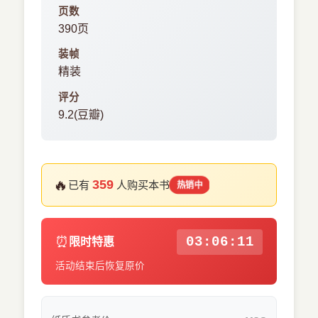
页数
390页
装帧
精装
评分
9.2(豆瓣)
🔥
359
已有
人购买本书
热销中
⏰
03:06:11
限时特惠
活动结束后恢复原价