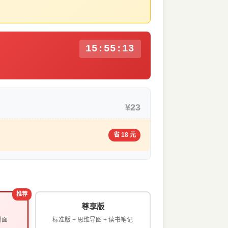
15:55:12
¥23
省 18 元
推荐
尊享版
封面
标准版 + 思维导图 + 读书笔记