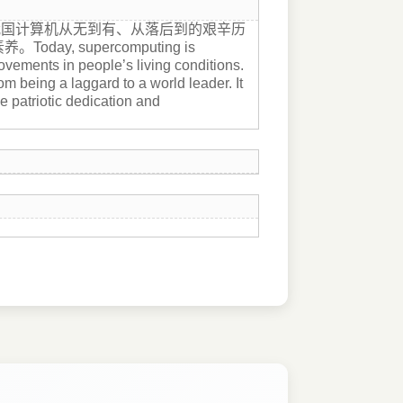
我国计算机从无到有、从落后到的艰辛历
 supercomputing is
rovements in people’s living conditions.
 being a laggard to a world leader. It
e patriotic dedication and