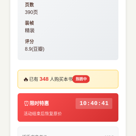
页数
390页
装帧
精装
评分
8.9(豆瓣)
🔥
348
已有
人购买本书
热销中
⏰
10:40:40
限时特惠
活动结束后恢复原价