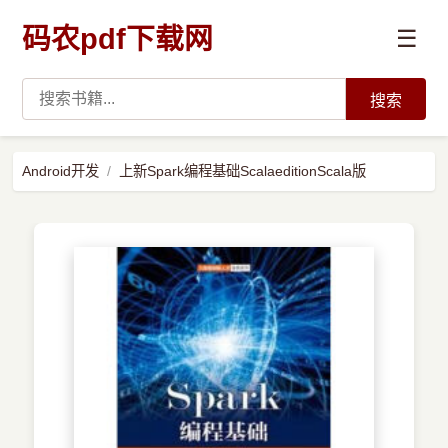
码农pdf下载网
☰
搜索
高薪必读
Android开发
上新Spark编程基础ScalaeditionScala版
数据科学与人工智能
›
Python
›
Java
›
前端开发
›
系统编程