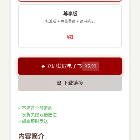
尊享版
标准版 + 思维导图 + 读书笔记
¥8
🔥 立即获取电子书
¥5.99
💾 下载链接
✅
不满意全额退款
✅
发货失败双倍赔偿
✅
邮箱即时发送
内容简介