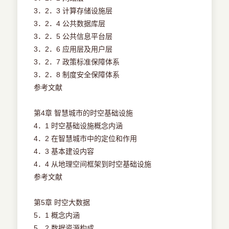
3．2．3 计算存储设施层
3．2．4 公共数据库层
3．2．5 公共信息平台层
3．2．6 应用层及用户层
3．2．7 政策标准保障体系
3．2．8 制度安全保障体系
参考文献
第4章 智慧城市的时空基础设施
4．1 时空基础设施概念内涵
4．2 在智慧城市中的定位和作用
4．3 基本建设内容
4．4 从地理空间框架到时空基础设施
参考文献
第5章 时空大数据
5．1 概念内涵
5．2 数据资源构成