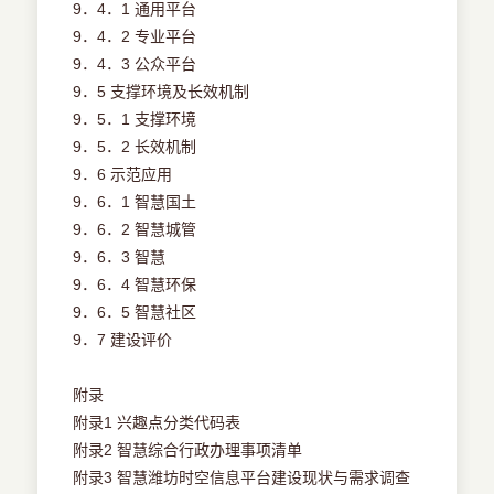
9．4．1 通用平台
9．4．2 专业平台
9．4．3 公众平台
9．5 支撑环境及长效机制
9．5．1 支撑环境
9．5．2 长效机制
9．6 示范应用
9．6．1 智慧国土
9．6．2 智慧城管
9．6．3 智慧
9．6．4 智慧环保
9．6．5 智慧社区
9．7 建设评价
附录
附录1 兴趣点分类代码表
附录2 智慧综合行政办理事项清单
附录3 智慧潍坊时空信息平台建设现状与需求调查