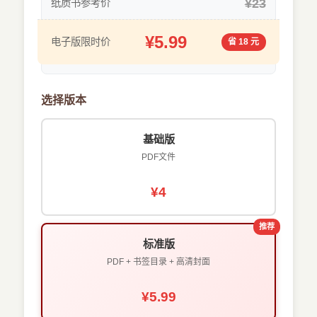
¥23
纸质书参考价
¥5.99
电子版限时价
省 18 元
选择版本
基础版
PDF文件
¥4
推荐
标准版
PDF + 书签目录 + 高清封面
¥5.99