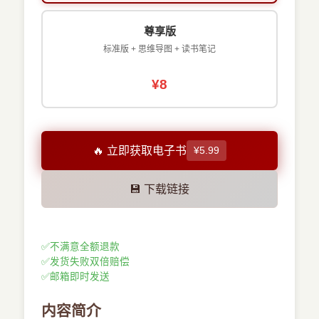
尊享版
标准版 + 思维导图 + 读书笔记
¥8
🔥 立即获取电子书
¥5.99
💾 下载链接
✅
不满意全额退款
✅
发货失败双倍赔偿
✅
邮箱即时发送
内容简介