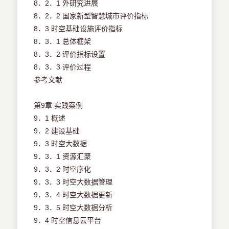
8．2．1 外研究进展
8．2．2 国家新型智慧城市评价指标
8．3 时空基础设施评价指标
8．3．1 总体框架
8．3．2 评价指标设置
8．3．3 评价过程
参考文献
第9章 实践案例
9．1 概述
9．2 建设基础
9．3 时空大数据
9．3．1 资源汇聚
9．3．2 时空序化
9．3．3 时空大数据管理
9．3．4 时空大数据更新
9．3．5 时空大数据分析
9．4 时空信息云平台