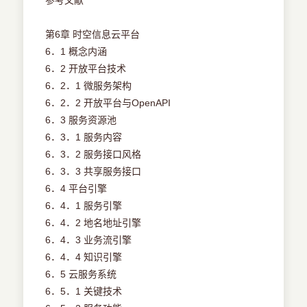
参考文献
第6章 时空信息云平台
6．1 概念内涵
6．2 开放平台技术
6．2．1 微服务架构
6．2．2 开放平台与OpenAPI
6．3 服务资源池
6．3．1 服务内容
6．3．2 服务接口风格
6．3．3 共享服务接口
6．4 平台引擎
6．4．1 服务引擎
6．4．2 地名地址引擎
6．4．3 业务流引擎
6．4．4 知识引擎
6．5 云服务系统
6．5．1 关键技术