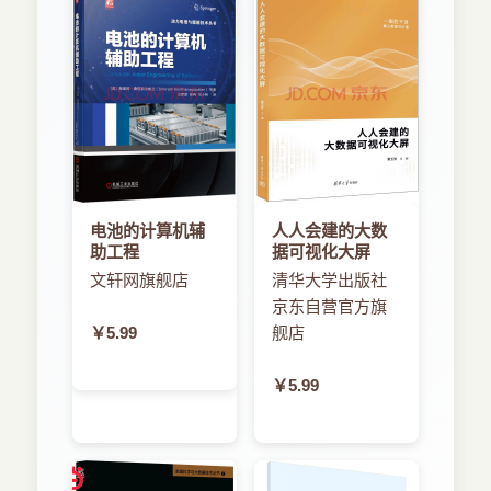
电池的计算机辅
人人会建的大数
助工程
据可视化大屏
文轩网旗舰店
清华大学出版社
京东自营官方旗
￥5.99
舰店
￥5.99