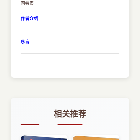
问卷表
作者介绍
序言
相关推荐