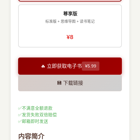
尊享版
标准版 + 思维导图 + 读书笔记
¥8
🔥 立即获取电子书
¥5.99
💾 下载链接
✅
不满意全额退款
✅
发货失败双倍赔偿
✅
邮箱即时发送
内容简介