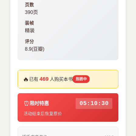
页数
390页
装帧
精装
评分
8.9(豆瓣)
🔥
469
已有
人购买本书
热销中
⏰
05:10:30
限时特惠
活动结束后恢复原价