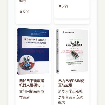
舰店
￥5.99
￥5.99
两轮自平衡车摆
电力电子PSIM仿
机器人建模与控
真与应用
制方法的研究
文轩网精品图书
清华大学出版社
专营店
京东自营官方旗
舰店