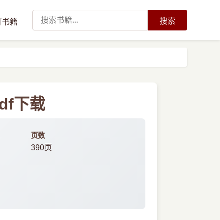
搜索
订书籍
df下载
页数
390页