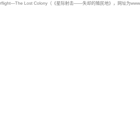
t—The Lost Colony（《星际射击——失却的殖民地》，网址为www.star