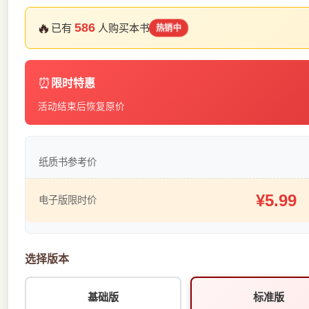
🔥
586
已有
人购买本书
热销中
⏰
限时特惠
活动结束后恢复原价
纸质书参考价
¥5.99
电子版限时价
选择版本
基础版
标准版