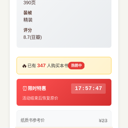
390页
装帧
精装
评分
8.7(豆瓣)
🔥
347
已有
人购买本书
热销中
⏰
17:57:46
限时特惠
活动结束后恢复原价
¥23
纸质书参考价