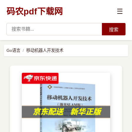
码农pdf下载网
☰
搜索
高薪必读
Go语言
移动机器人开发技术
数据科学与人工智能
›
Python
›
Java
›
前端开发
›
系统编程