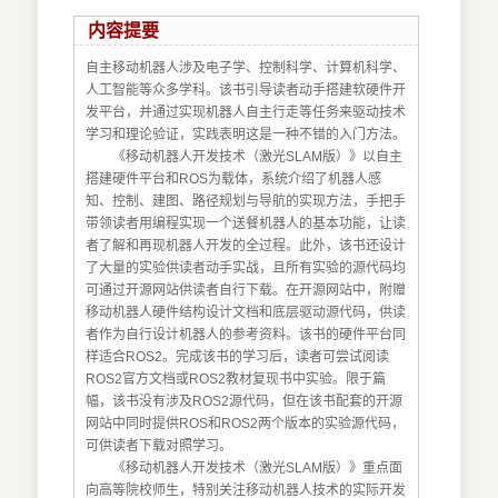
内容提要
自主移动机器人涉及电子学、控制科学、计算机科学、
人工智能等众多学科。该书引导读者动手搭建软硬件开
发平台，并通过实现机器人自主行走等任务来驱动技术
学习和理论验证，实践表明这是一种不错的入门方法。
《移动机器人开发技术（激光SLAM版）》以自主
搭建硬件平台和ROS为载体，系统介绍了机器人感
知、控制、建图、路径规划与导航的实现方法，手把手
带领读者用编程实现一个送餐机器人的基本功能，让读
者了解和再现机器人开发的全过程。此外，该书还设计
了大量的实验供读者动手实战，且所有实验的源代码均
可通过开源网站供读者自行下载。在开源网站中，附赠
移动机器人硬件结构设计文档和底层驱动源代码，供读
者作为自行设计机器人的参考资料。该书的硬件平台同
样适合ROS2。完成该书的学习后，读者可尝试阅读
ROS2官方文档或ROS2教材复现书中实验。限于篇
幅，该书没有涉及ROS2源代码，但在该书配套的开源
网站中同时提供ROS和ROS2两个版本的实验源代码，
可供读者下载对照学习。
《移动机器人开发技术（激光SLAM版）》重点面
向高等院校师生，特别关注移动机器人技术的实际开发