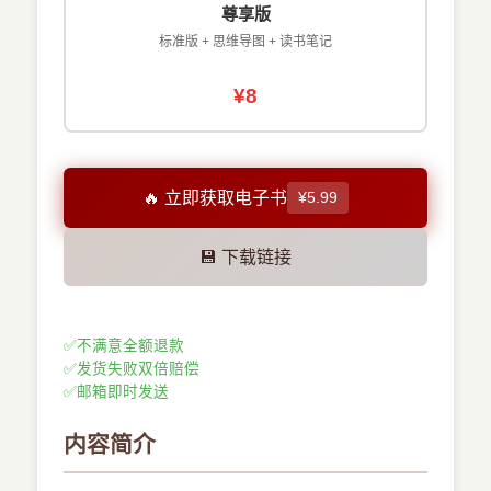
尊享版
标准版 + 思维导图 + 读书笔记
¥8
🔥 立即获取电子书
¥5.99
💾 下载链接
✅
不满意全额退款
✅
发货失败双倍赔偿
✅
邮箱即时发送
内容简介