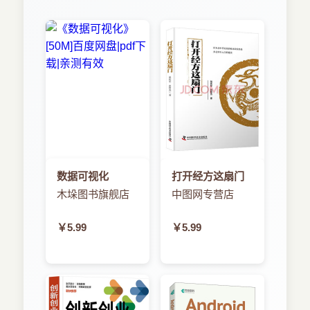
2.8 调试应用程序
借助对HTML5的支持，Android2.0还可能使人利用
HTML完成一些有趣的功能。联系人API经过了全面
2.8.1 启动模拟器
改进。添加了对Flash的支持。每天都会诞生越来越
2.8.2 StrictMode
多基于Android的应用程序以及新类型的独立在线应
2.8.3 参考资料
用程序商店。现在也可以买到基于Android的备受期
2.9 小结
待的平板电脑。
第3章 使用Android资源
Android2.3 包括以下一些重要的功能：由管理员远
3.1 资源
程擦除安全数据、在光照不足条件下使用照相机和
3.1.1 字符串资源
视频、WiFi热点、重大的性能改善、改进的蓝牙功
3.1.2 布局资源
能、可选择将应用程序安装在SD卡上、
OpenGLES2.0支持、备份改进、搜索实用性改
3.1.3 资源引用语法
数据可视化
打开经方这扇门
进、针对信用卡处理的近场通信支持、显著改进的
3.1.4 定义资源ID供以后使用
木垛图书旗舰店
中图网专营店
动作和传感器支持（类似于Wii）、视频聊天，以及
3.1.5 已编译和未编译的Android资源
改进的Market。
3.2 Android关键资源
Android的最新成员3.0版主要针对基于平板电脑的
￥5.99
￥5.99
3.3 使用任意XML资源文件
设备和强大得多的双核处理器，比如
3.4 使用原始资源
NvidiaTegra2。此版本的主要功能包括支持使用较
3.5 使用资产
大的屏幕，引入了一个名为“碎片”的重要的新概
念。这个概念渗透到了3.0版的体验中。Android3.0
3.6 了解资源目录结构
还引入了更加类似于桌面的功能，比如ActionBar和
3.7 资源和配置更改