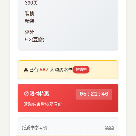
390页
装帧
精装
评分
9.2(豆瓣)
🔥
587
已有
人购买本书
热销中
⏰
05:21:40
限时特惠
活动结束后恢复原价
¥23
纸质书参考价