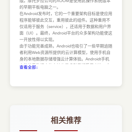
版。摩托罗拉公司的XOOM是使用此操作系统版本
2.1.3 下载Android SDK
的早期平板电脑之一。
2.1.4 命令行窗口
在Android发布时，它的一个重要架构目标是使应用
2.1.5 安装ADT
程序能够彼此交互，重用彼此的组件。这种重用不
2.2 了解基本组件
仅适用于服务（service），还适用于数据和用户界
2.2.1 View
面（UI）。最终，Android平台的众多架构功能使这
一开放性得以实现。
2.2.2 Activity
由于功能完善成熟，Android也吸引了一些早期追随
2.2.3 Intent
者利用Web资源所提供的云计算模型，使用手机自
2.2.4 ContentProvider
身的本地数据存储增强云计算体验。Androidt手机
2.2.5 Service
上的关系数据库的支持也是吸引早期采用者的一个
查看全部↓
2.2.6 AndroidManifest.xml
重要因素。
2.2.7 AVD
1.0和1.1 版（2008年发布）的Android不支持软键
2.3 Hello World！
盘，设备需要配备物理键盘。2009年4月发布的1.5
SDK解决了这个问题，该版本还包含许多其他功
2.4 AVD
能，比如高级媒体录制功能、部件和活动文件夹
2.5 剖析Android应用程序的结构
（1ivefolder）。
2.6 分析Notepad应用程序
2009年9月发布了Android1.6 ，在一个月内又发布
2.6.1 加载和运行Notepad应用程序
了Android2.0，这有力地推动了2009年圣诞节众多
相关推荐
2.6.2 分解应用程序
Android设备的上市。这个版本引入了高级搜索功能
2.7 了解应用程序生命周期
和文本到语音的转换功能。