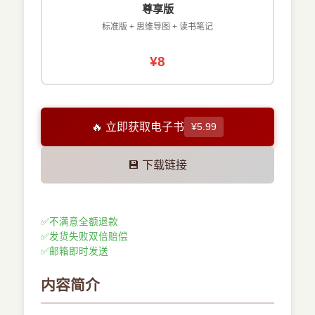
尊享版
标准版 + 思维导图 + 读书笔记
¥8
🔥 立即获取电子书
¥5.99
💾 下载链接
✅
不满意全额退款
✅
发货失败双倍赔偿
✅
邮箱即时发送
内容简介