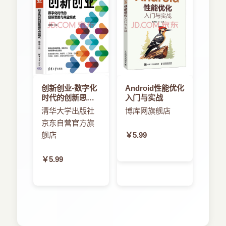
拖放。主屏幕部件得到了显著改进。现在有更多UI
3.8 参考资料URL
控件可用。
3.9 小结
……
第4章 ContentProvider
4.1 探索Android内置的ContentProvider
4.2 ContentProvider的架构
4.3 实现ContentProvider
4.4 练习图书提供程序
创新创业-数字化
Android性能优化
4.4.1 添加图书
时代的创新思维
入门与实战
与商业模式
4.4.2 删除图书
清华大学出版社
博库网旗舰店
4.4.3 获取图书数量
京东自营官方旗
4.4.4 显示图书列表
舰店
￥5.99
4.5 资源
￥5.99
4.6 小结
第5章 Intent
5.1 Android Intent基础知识
5.2 Android中可用的Intent
5.3 Intent的组成
5.3.1 Intent和数据URI