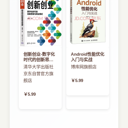
况下，声波通过某种麦克风来录制。麦克风一般由
3.2.3 画面和切换
一个薄膜组成，它将把推送进来的分子转换成某种
3.3 代码：具体细节
数字。而这些数字怎么被处理和存储正是模拟和数
3.3.1 应用程序和窗口管理
字录制的差别所在。我们以数字方式操作为例看看
3.3.2 输入
如何以数字方式录制。
3.3.3 文件i/o
3.3.4 音频
以数字方式录制音频意味着在离散时间间隔存
3.3.5 图形
储和测量麦克风薄膜的状态。根据周围分子的推
3.3.6 游戏框架
创新创业-数字化
Android性能优化
动，薄膜由中立状态可向内或向外推动。这个过程
3.4 小结
时代的创新思维
入门与实战
就叫做采样，因为我们在离散的时间点获取薄膜状
与商业模式
第4章 面向游戏开发人员的android
清华大学出版社
博库网旗舰店
态样本。每单位时间内采集的样本数量叫做采样
4.1 定义一个android应用程序：清单文件
京东自营官方旗
率。通常情况下，时间单位为秒，而采样单位为赫
4.1.1 [manifest]元素
舰店
￥5.99
兹（Hz）。每秒采集的点数越多，音频的质量就越
4.1.2 [application]元素
好。光盘在播放时的采样率为44100HZ或
￥5.99
4.1.3 [activity]元素
44.1KHz。也有些低的采样率，例如在电话线上传
4.1.4 [uses-permission]元素
送声音（这种情况一般为8KHz）。
4.1.5 [uses-feature]元素
4.1.6 [uses-sdk]元素
……
4.1.7 10个简单步骤建立android游戏项目