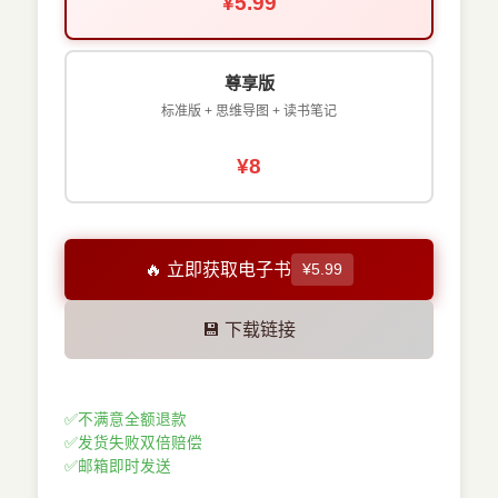
¥5.99
尊享版
标准版 + 思维导图 + 读书笔记
¥8
🔥 立即获取电子书
¥5.99
💾 下载链接
✅
不满意全额退款
✅
发货失败双倍赔偿
✅
邮箱即时发送