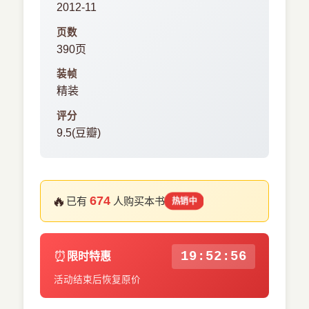
2012-11
页数
390页
装帧
精装
评分
9.5(豆瓣)
🔥
674
已有
人购买本书
热销中
⏰
19:52:56
限时特惠
活动结束后恢复原价