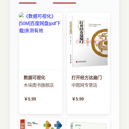
的运动，取而代之的是球形的运动。在儿童时代的
2.3 运行和调试android应用程序
科学实验你可能已经知道，水波会彼此相互作用。
2.3.1 连接设备
它们会彼此削弱，也会彼此增强。声波也是如此。
2.3.2 创建一个android虚拟设备
当你听音乐时，环境中的声波会以音调和旋律的形
2.3.3 运行应用程序
式传到你的耳朵里。一个声音的音量是由运动和推
2.3.4 调试应用程序
动分子施加给周边分子的能量大小所决定的，并最
2.3.5 logcat和ddms
终传到你的耳朵里。
2.3.6 使用adb
2.4 小结
2.录制和播放
第3章 游戏开发基础
3.1 游戏类型
从理论上来说，录制和播放音频的原理实际上
3.1.1 休闲游戏
数据可视化
打开经方这扇门
是很简单的。对于录制来说，就是实时地追踪声波
3.1.2 益智游戏
木垛图书旗舰店
中图网专营店
中的分子对空间的区域施加了多大的压力。播放录
3.1.3 动作和街机游戏
制的数据就是把扬声器周围的空气分子摆动起来，
3.1.4 塔防游戏
￥5.99
￥5.99
并像我们录制它们时那样移动起来就可以了。
3.1.5 创新
3.2 游戏设计：笔比代码更强大
在实践中，这是一个有点复杂的过程。音频通
3.2.1 游戏的核心机制
常可通过两种方式来录制：模拟或数字。在两种情
3.2.2 一个故事和一种艺术风格