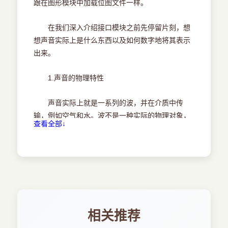
1.9 不同的手机游戏
跟在图形模块中加载位图文件一样。
.1.9.1 人手一台游戏机
1.9.2 随时上网
在我们深入介绍接口模块之前先停留片刻，想
1.9.3 普通用户与游戏迷
想声音实际上是什么东西以及如何数字地将其表示
1.9.4 市场很大，开发人员很少
出来。
1.10 小结
第2章 从android sdk开始
1.声音的物理特性
2.1 搭建开发环境
2.1.1 安装jdk
声音实际上就是一系列的波，并在介质中传
2.1.2 安装android sdk
输，例如空气和水。波不是一种实际的物理对象，
查看全部↓
2.1.3 安装eclipse
而是介质内的分子运动。考虑你扔一块石头到小池
2.1.4 安装adt eclipse插件
塘中的场景，当石头撞击池塘表面时，它会推开池
2.1.5 eclipse快速浏览
塘内的很多水分子，同时这些被推开的水分子会把
2.1.6 一些实用的eclipse快捷键
它们的能量传输给它的周边，而周边的分子又会开
2.2 android环境下的hello world
始移动并传输能量。最终，你会从石头击中的池塘
2.2.1 创建项目
中看到圆形的波纹能量。
2.2.2 进一步分析项目
相关推荐
这与声音的产生有些相似，不过声音不是圆形
2.2.3 编写应用程序代码