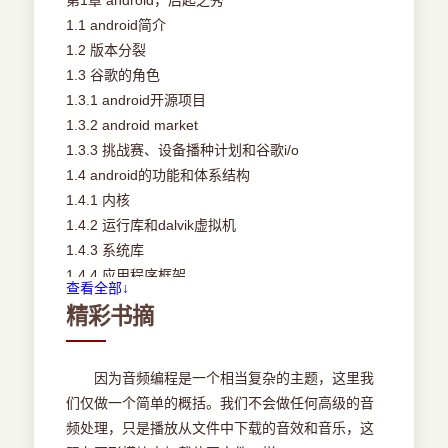
1.1 android简介
1.2 版本分裂
1.3 谷歌的角色
1.3.1 android开源项目
1.3.2 android market
1.3.3 挑战赛、设备播种计划和谷歌i/o
1.4 android的功能和体系结构
1.4.1 内核
1.4.2 运行库和dalvik虚拟机
1.4.3 系统库
1.4.4 应用程序框架
查看全部↓
1.5 软件开发工具包
精彩书摘
1.6 开发人员社区
1.7 设备，设备，设备
1.7.1 硬件
因为音频编程是一个相当复杂的主题，这里我
1.7.2 设备的范围
们仅做一个简单的概括。我们不会做任何高级的音
1.8 所有设备之间的兼容性
频处理，只是播放从文件中下载的音效和音乐，这