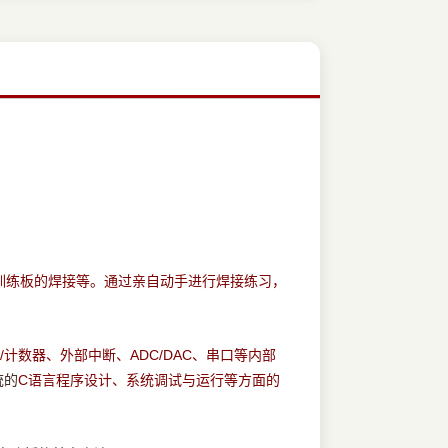
训练板的焊接等。通过亲自动手进行焊接练习，
/
ADC/DAC
计数器、外部中断、
、串口等内部
统的
C
语言程序设计、系统调试与运行等方面的
。