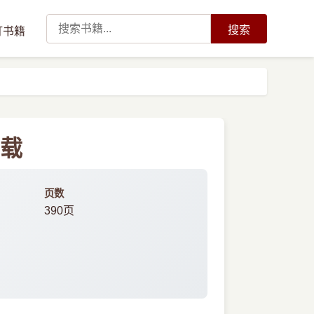
搜索
订书籍
下载
页数
390页