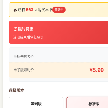
🔥
563
已有
人购买本书
热销中
⏰
限时特惠
活动结束后恢复原价
纸质书参考价
¥5.99
电子版限时价
选择版本
基础版
标准版