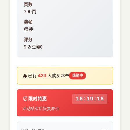
页数
390页
装帧
精装
评分
9.2(豆瓣)
🔥
423
已有
人购买本书
热销中
⏰
16:19:15
限时特惠
活动结束后恢复原价