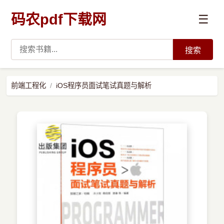
码农pdf下载网
☰
搜索
高薪必读
前端工程化
iOS程序员面试笔试真题与解析
数据科学与人工智能
›
Python
›
Java
›
前端开发
›
系统编程