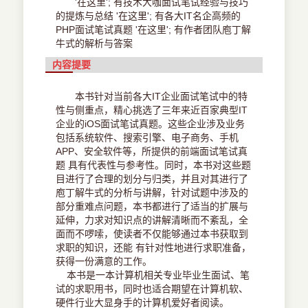
'在这里'; 有技术大咖面试笔试经验与技巧
的提炼与总结 '在这里'; 有各大IT名企高频的
PHP面试笔试真题 '在这里'; 有作者团队庖丁解
牛式的解析与答案
内容提要
本书针对当前各大IT企业面试笔试中的特
性与侧重点，精心挑选了三年来近百家典型IT
企业的iOS面试笔试真题。这些企业涉及业务
包括系统软件、搜索引擎、电子商务、手机
APP、安全软件等，所提供的前端面试笔试真
题 具有代表性与参考性。同时，本书对这些题
目进行了合理的划分与归类，并且对其进行了
庖丁解牛式的分析与讲解，针对试题中涉及的
部分重难点问题，本书都进行了适当的扩展与
延伸，力求对知识点的讲解清晰而不紊乱，全
面而不啰嗦，使读者不仅能够通过本书获取到
求职的知识，还能 有针对性地进行求职准备，
获得一份满意的工作。
本书是一本计算机相关专业毕业生面试、笔
试的求职用书，同时也适合期望在计算机软、
硬件行业大显身手的计算机爱好者阅读。