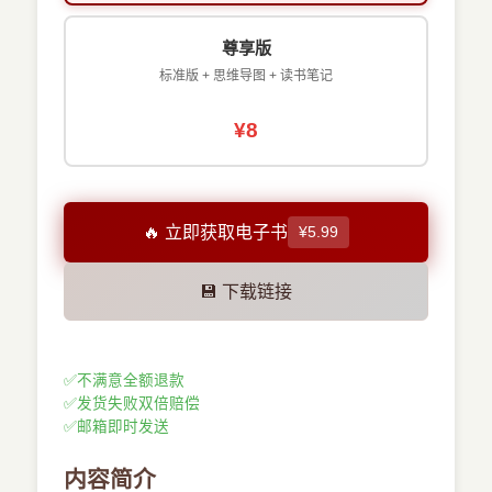
尊享版
标准版 + 思维导图 + 读书笔记
¥8
🔥 立即获取电子书
¥5.99
💾 下载链接
✅
不满意全额退款
✅
发货失败双倍赔偿
✅
邮箱即时发送
内容简介