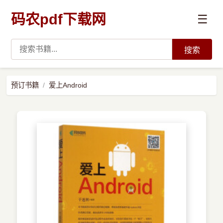
码农pdf下载网
☰
搜索
高薪必读
预订书籍
爱上Android
数据科学与人工智能
›
Python
›
Java
›
前端开发
›
系统编程