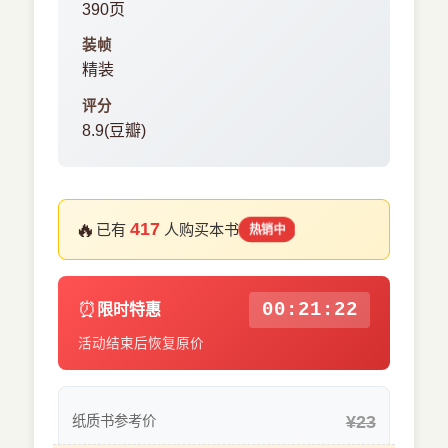
390页
装帧
精装
评分
8.9(豆瓣)
🔥
417
已有
人购买本书
热销中
⏰
00:21:22
限时特惠
活动结束后恢复原价
¥23
纸质书参考价