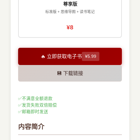
尊享版
标准版 + 思维导图 + 读书笔记
¥8
🔥 立即获取电子书
¥5.99
💾 下载链接
✅
不满意全额退款
✅
发货失败双倍赔偿
✅
邮箱即时发送
内容简介