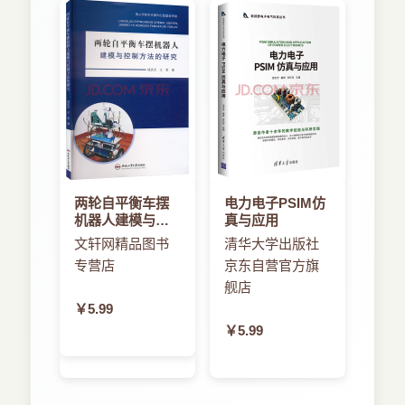
两轮自平衡车摆
电力电子PSIM仿
机器人建模与控
真与应用
制方法的研究
文轩网精品图书
清华大学出版社
专营店
京东自营官方旗
舰店
￥5.99
￥5.99