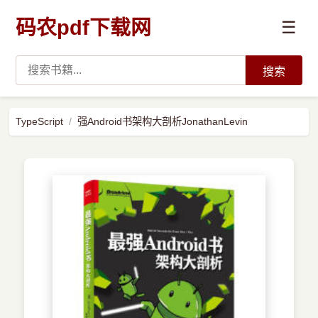
码农pdf下载网
☰
搜索
高薪必读
TypeScript
强Android书架构大剖析JonathanLevin
数据科学与人工智能
›
Python
›
Java
›
前端开发
›
系统编程