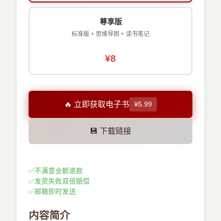
尊享版
标准版 + 思维导图 + 读书笔记
¥8
🔥 立即获取电子书
¥5.99
💾 下载链接
✅
不满意全额退款
✅
发货失败双倍赔偿
✅
邮箱即时发送
内容简介