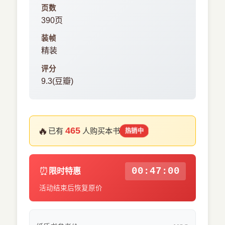
页数
390页
装帧
精装
评分
9.3(豆瓣)
🔥
465
已有
人购买本书
热销中
⏰
00:46:59
限时特惠
活动结束后恢复原价