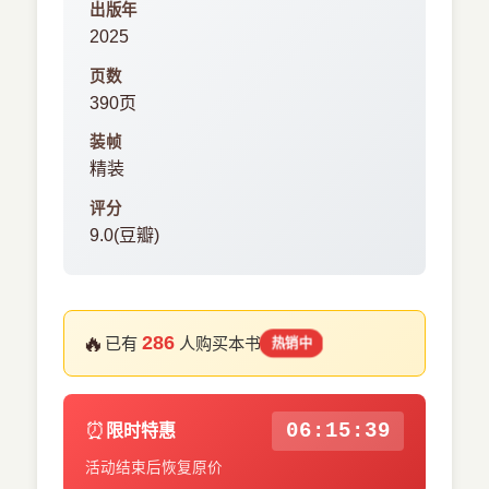
出版年
2025
页数
390页
装帧
精装
评分
9.0(豆瓣)
🔥
286
已有
人购买本书
热销中
⏰
06:15:38
限时特惠
活动结束后恢复原价