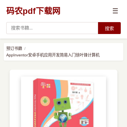
码农pdf下载网
☰
搜索
高薪必读
预订书籍
AppInventor安卓手机应用开发简易入门徐叶锋计算机
数据科学与人工智能
›
Python
›
Java
›
前端开发
›
系统编程