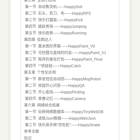
第三章 互动小应用
第一
节 自动售货机——HappySolt
第二节 石头、剪刀、布——HappyRPS
第三节 快乐打鼹鼠——HappyKick
第四节 跳跃男孩——HappyJumping
第五节 快乐跑男——HappyRunning
第四章 绘图达人
第一
节 基本图形界面——HappyPaint_V0
第二节 可控圆与直线的约会——HappyPaint_V1
第三节 程序的美化打包——HappyPaint_Final
第四节 **抓娃娃——HappyCatch
第五章 个性化应用
第一
节 群发短信自动回——HappyMsgRobot
第二节 校园开心问答——HappyQA
第三节 开心查找——HappyFinding
第四节 青春记忆——HappyCamera
第六章 网络综合拓展
第一
节 玩转网络数据库——HappyTinyWebDB
第二节 读取Jsorl数据——HappyWebJson
第三节 快乐高手榜“贪吃蛇”——HappySnake
参考文献
后记