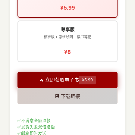
¥5.99
尊享版
标准版 + 思维导图 + 读书笔记
¥8
🔥 立即获取电子书
¥5.99
💾 下载链接
✅
不满意全额退款
✅
发货失败双倍赔偿
✅
邮箱即时发送