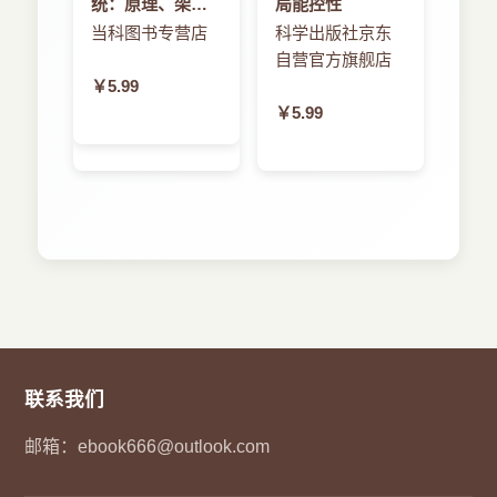
统：原理、架构
局能控性
与实践
当科图书专营店
科学出版社京东
自营官方旗舰店
￥5.99
￥5.99
联系我们
邮箱：
ebook666@outlook.com