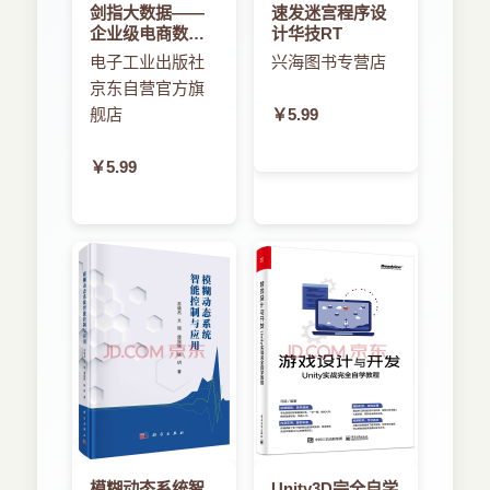
剑指大数据――
速发迷宫程序设
企业级电商数据
计华技RT
仓库项目实战
电子工业出版社
兴海图书专营店
京东自营官方旗
舰店
￥5.99
￥5.99
模糊动态系统智
Unity3D完全自学