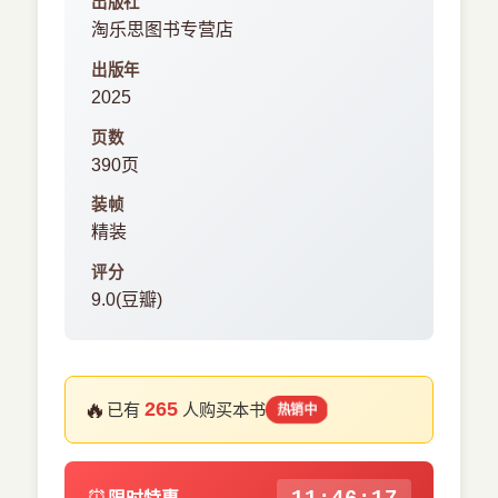
出版社
淘乐思图书专营店
出版年
2025
页数
390页
装帧
精装
评分
9.0(豆瓣)
🔥
265
已有
人购买本书
热销中