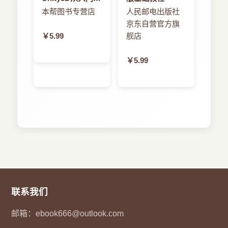
精通
本帮图书专营店
人民邮电出版社
京东自营官方旗
￥5.99
舰店
￥5.99
联系我们
邮箱：
ebook666@outlook.com