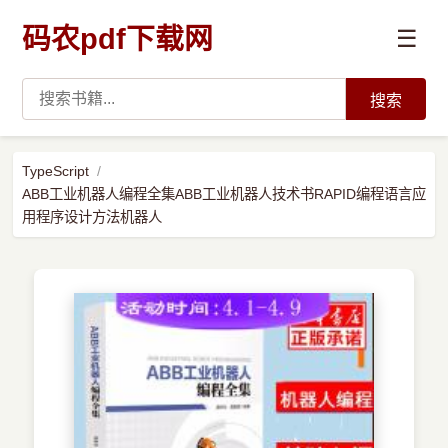
码农pdf下载网
☰
搜索
高薪必读
TypeScript
ABB工业机器人编程全集ABB工业机器人技术书RAPID编程语言应
数据科学与人工智能
用程序设计方法机器人
›
Python
›
Java
›
前端开发
›
系统编程