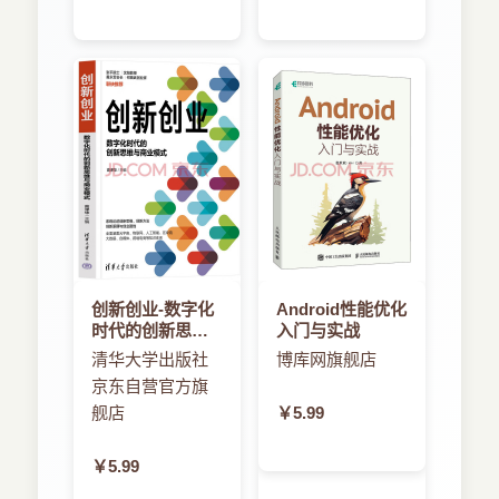
创新创业-数字化
Android性能优化
时代的创新思维
入门与实战
与商业模式
清华大学出版社
博库网旗舰店
京东自营官方旗
舰店
￥5.99
￥5.99