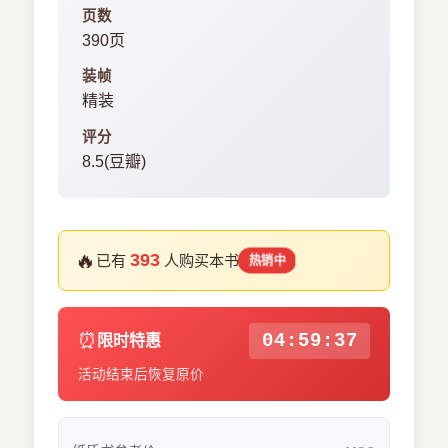
页数
390页
装帧
精装
评分
8.5(豆瓣)
🔥
393
已有
人购买本书
热销中
⏰
04:59:37
限时特惠
活动结束后恢复原价