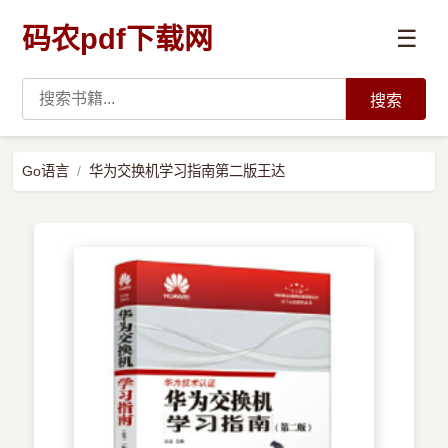
码农pdf下载网
☰
搜索
高薪必读
Go语言
华为交换机学习指南第二版王达
数据科学与人工智能
›
Python
›
Java
›
前端开发
›
系统编程