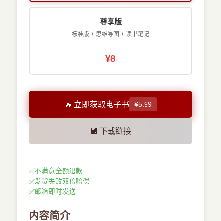
尊享版
标准版 + 思维导图 + 读书笔记
¥8
🔥 立即获取电子书
¥5.99
💾 下载链接
✅
不满意全额退款
✅
发货失败双倍赔偿
✅
邮箱即时发送
内容简介