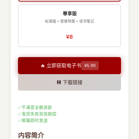
尊享版
标准版 + 思维导图 + 读书笔记
¥8
🔥 立即获取电子书
¥5.99
💾 下载链接
✅
不满意全额退款
✅
发货失败双倍赔偿
✅
邮箱即时发送
内容简介