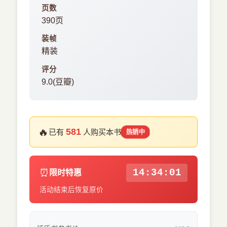
页数
390页
装帧
精装
评分
9.0(豆瓣)
🔥
581
已有
人购买本书
热销中
⏰
14:34:01
限时特惠
活动结束后恢复原价