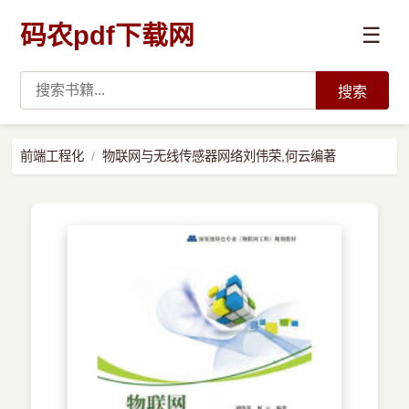
码农pdf下载网
☰
搜索
高薪必读
前端工程化
物联网与无线传感器网络刘伟荣,何云编著
数据科学与人工智能
›
Python
›
Java
›
前端开发
›
系统编程