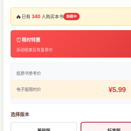
🔥
340
已有
人购买本书
热销中
⏰
限时特惠
活动结束后恢复原价
纸质书参考价
¥5.99
电子版限时价
选择版本
基础版
标准版