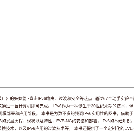
》的姊妹篇 ·直击IPv6路由、过渡和安全等热点 ·通过67个动手实验全
试仅通过一台计算机即可完成。 IPv6作为一种诞生于20世纪末期的技术，
模部署和应用阶段。 本书是为数不多的强调IPv6实用性的图书，借助于EV
的发展历程、现状以及特性，EVE-NG的安装和部署，IPv6的基础知识，I
议转换技术，以及IPv6应用的过渡技术等。 本书还提供了一个定制化的EV