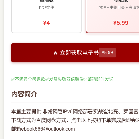
PDF文件
PDF + 书签目录 + 高清
¥4
¥5.99
🔥 立即获取电子书
¥5.99
✅
不满意全额退款
✅
发货失败双倍赔偿
✅
邮箱即时发送
内容简介
本篇主要提供:非常网管IPv6网络部署实战崔北亮、罗国
下载方式为百度网盘方式，点击以上按钮下单完成后即会
邮箱ebook666@outlook.com