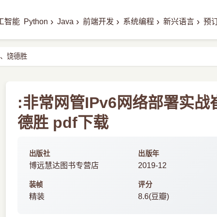
›
›
›
›
›
工智能
Python
Java
前端开发
系统编程
新兴语言
预
富、饶德胜
:非常网管IPv6网络部署实
德胜 pdf下载
出版社
出版年
博远慧达图书专营店
2019-12
装帧
评分
精装
8.6(豆瓣)