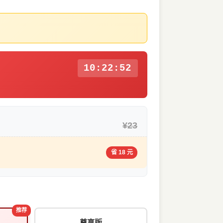
10:22:51
¥23
省 18 元
推荐
尊享版