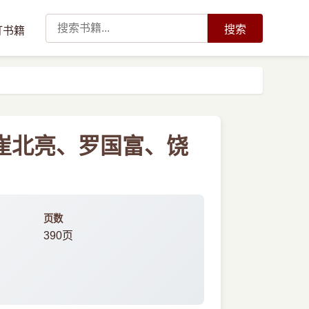
搜索
订书籍
战崔北亮、罗国富、饶
页数
390页