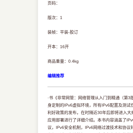
页码：
版次：1
装帧：平装-胶订
开本：16开
商品重量：0.4kg
编辑推荐
·书《非常网管：网络管理从入门到精通（第3版）
身定制的IPv6虚拟环境，所有IPv6配置及测
利好政策的发布，在时隔近30年后即将进入大规
应用部署进行了详细介绍。本书内容涵盖了IPv6
议，IPv6安全机制，IPv6网络过渡技术和协