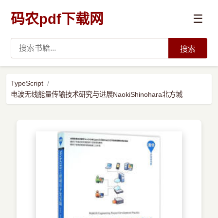
码农pdf下载网
☰
搜索
高薪必读
TypeScript
电波无线能量传输技术研究与进展NaokiShinohara北方城
数据科学与人工智能
›
Python
›
Java
›
前端开发
›
系统编程