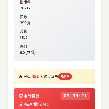
出版年
2021-11
页数
390页
装帧
精装
评分
9.2(豆瓣)
🔥
421
已有
人购买本书
热销中
⏰
09:00:21
限时特惠
活动结束后恢复原价