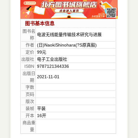
图书基本信息
图书名
电波无线能量传输技术研究与进展
称
作者
(日)NaokiShinohara(?S原真毅)
定价
99元
出版社
电子工业出版社
ISBN
9787121344336
出版日
2021-11-01
期
字数
页码
版次
装帧
平装
开本
16开
商品重
量