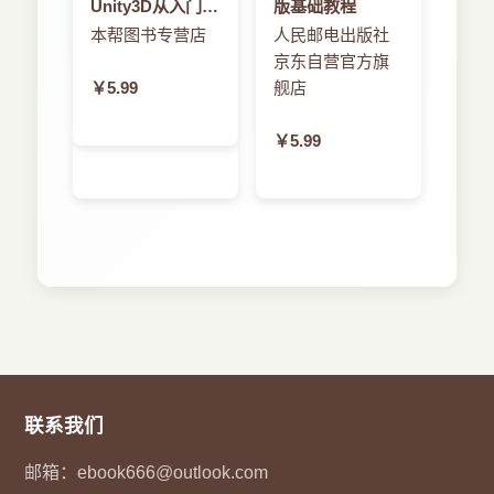
Unity3D从入门到
版基础教程
精通
本帮图书专营店
人民邮电出版社
京东自营官方旗
￥5.99
舰店
￥5.99
联系我们
邮箱：
ebook666@outlook.com