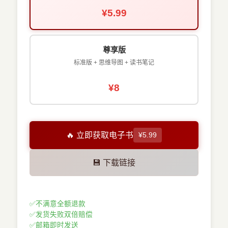
¥5.99
尊享版
标准版 + 思维导图 + 读书笔记
¥8
🔥 立即获取电子书
¥5.99
💾 下载链接
✅
不满意全额退款
✅
发货失败双倍赔偿
✅
邮箱即时发送