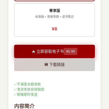
尊享版
标准版 + 思维导图 + 读书笔记
¥8
🔥 立即获取电子书
¥5.99
💾 下载链接
✅
不满意全额退款
✅
发货失败双倍赔偿
✅
邮箱即时发送
内容简介