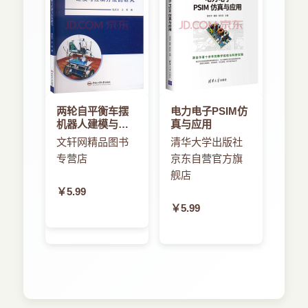
两轮自平衡车摆
电力电子PSIM仿
机器人建模与控
真与应用
制方法的研究
文轩网精品图书
清华大学出版社
专营店
京东自营官方旗
舰店
￥5.99
￥5.99