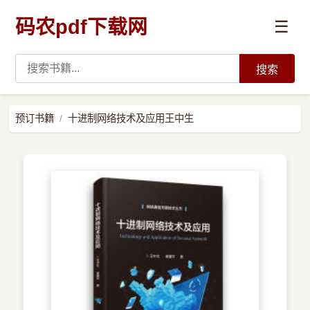
码农pdf下载网
☰
搜索
高薪必读
预订书籍
十进制网络技术及应用王中生
数据科学与人工智能
›
Python
›
Java
›
前端开发
›
系统编程