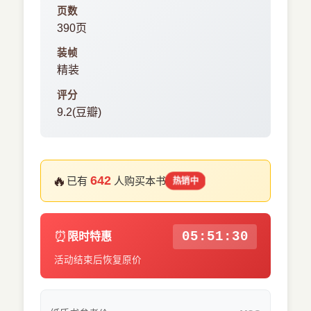
页数
390页
装帧
精装
评分
9.2(豆瓣)
🔥
642
已有
人购买本书
热销中
⏰
05:51:29
限时特惠
活动结束后恢复原价