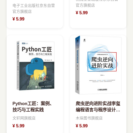
官方旗舰店
电子工业出版社京东自营
官方旗舰店
¥
5.99
¥
5.99
Python工匠：案例、
爬虫逆向进阶实战李玺
技巧与工程实践
编程语言与程序设计
Python
文轩网旗舰店
木垛图书旗舰店
¥
5.99
¥
5.99