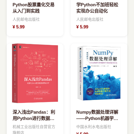
Python股票量化交易
学Python不加班轻松
从入门到实践
实现办公自动化
人民邮电出版社
人民邮电出版社
¥
5.99
¥
5.99
深入浅出Pandas：利
Numpy数据处理详解
用Python进行数据处
——Python机器学习
理与分析
和数据科学中的高性能
机械工业出版社自营官方
中国水利水电出版社
计算方法
旗舰店