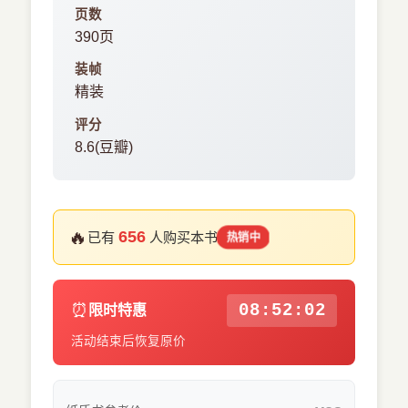
页数
390页
装帧
精装
评分
8.6(豆瓣)
🔥
656
已有
人购买本书
热销中
⏰
08:52:01
限时特惠
活动结束后恢复原价