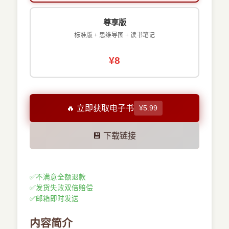
尊享版
标准版 + 思维导图 + 读书笔记
¥8
🔥 立即获取电子书
¥5.99
💾 下载链接
✅
不满意全额退款
✅
发货失败双倍赔偿
✅
邮箱即时发送
内容简介