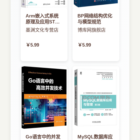
2.3.3 容错集群配置
息，当主节点接收到某个节点的心跳消息时，它不
2.3.4 检查点和恢复技术
仅了解该节点存活着，而且知道该节点的资源利用
Arm嵌入式系统
BP网络结构优化
2.4 集群作业和资源管理
率等情况。这些负载信息对于负载均衡和作业管理
原理及应用STMF
与模型规范
2.4.1 集群作业调度方法
是很有用的。
微控制器架构、
墨渊文化专营店
博库网旗舰店
编程与开发
2.4.2 集群作业管理系统
失效一旦被诊断，系统将通知需要知道该失效
2.4.3 集群计算的负载共享设备（LSF）
的组件。失效通知是必要的，因为不仅仅只有主节
￥5.99
￥5.99
2.4.4 MOSIX： Linux集群和云的操作系统
点需要了解这类信息。例如，某个节点失效，DNS
2.5 顶尖超级计算机系统的个案研究
需要被通知，以至不会有更多的用户连接到该节
2.5.1 Tianhe1A：2010年的世界最快超级计算机
点。资源管理器需要重新分配负载，同时接管失效
2.5.2 Gray XT5 Jaguar：2009年的领先超级计算
节点上的剩余负载。系统管理员也需要被提醒，这
机
样他能够进行适当的操作来修复失效节点。
2.5.3 IBM Roadrunner：2008年的领先超级计算机
恢复机制
2.6 参考文献和习题
失效恢复是指接管故障组件负载的必需动作。
第3章 虚拟机和集群与数据中心虚拟化
恢复技术有两种类型：在向后恢复中，集群上运行
3.1 虚拟化的实现层次
的进程持续地存储一致性状态（称为检查点）到稳
3.1.1 虚拟化实现的层次
定的存储。失效之后，系统被重新配置以隔离故障
3.1.2 VMM的设计需求和提供商
组件、恢复之前的检查点，以及恢复正常的操作。
3.1.3 操作系统级的虚拟化支持
Go语言中的并发
MySQL数据库应
这称为回滚。