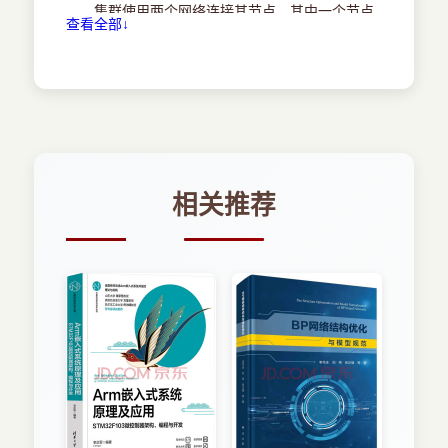
1.5.3 网络威胁与数据完整性
集群使用两个网络连接其节点。其中一个节点
查看全部↓
1.5.4 分布式计算中的节能
被指定为主节点（master node）。每个节点都有
1.6 参考文献和习题
一个心跳维护进程，该进程通过两个网络周期性
第2章 可扩展并行计算集群
（每10秒）发送心跳消息至主节点。如果主节点没
2.1 大规模并行集群
有接收到某节点的心跳（10秒）消息，那么将认为
2.1.1 集群发展趋势
探测到失效并会作出如下诊断：
2.1.2 计算机集群的设计宗旨
节点到两个网络之一的连接失效，如果主节点
2.1.3 基础集群设计问题
从一个网络接收到该节点的心跳消息，但从另一个
相关推荐
2.1.4 Top500超级计算机分析
却没有接收到。
2.2 计算机集群和MPP体系结构
节点发生故障，如果主节点从两个网络都没有
2.2.1 集群组织和资源共享
接收到心跳消息。这里假设两个网络同时失效的几
2.2.2 节点结构和MPP封装
率忽略不计。
2.2.3 集群系统互连
示例中的失效诊断很简单，但它有若干缺陷。
2.2.4 硬件、软件和中间件支持
如果主节点失效，怎么办？10秒的心跳周期是太
2.2.5 大规模并行GPU集群
长。还是太短？如果心跳消息在网络中丢失了（例
2.3 计算机集群的设计原则
如，由于网络拥塞），怎么办？该机制能否适用于
2.3.1 单系统镜像特征
数百个节点？实际的高可用性系统必须解决这些问
2.3.2 冗余高可用性
题。一种常用的技术是使用心跳消息携带负载信