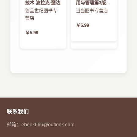
技术-波拉克·瑟达
用与管理第3版-
3.1.4 虚拟化的中间件支持
向后恢复与应用无关、便携，相对容易实现，
鲁大林
创品世纪图书专
当当图书专营店
3.2 虚拟化的结构/工具与机制
已被广泛使用。然而，回滚意味着浪费了之前执行
营店
3.2.1 hypervisor与Xen体系结构
结果。如果执行时间是至关重要的，如在实时系统
￥5.99
3.2.2 全虚拟化的二进制翻译
中，那么回滚时间是无法容忍的，应该使用向前恢
￥5.99
3.2.3 编译器支持的半虚拟化技术
复机制。在这个机制下，系统并不回滚至失效前的
3.3 CPU、内存和I/O设备的虚拟化
检查点。相反，系统利用失效诊断信息重建一个有
3.3.1 虚拟化的硬件支持
效的系统状态，并继续执行。向前恢复是应用相关
3.3.2 CPU虚拟化
的，并且可能需要额外的硬件。
3.3.3 内存虚拟化
例2.9 MTTF、MTTR和失效成本分析
3.3.4 I/O虚拟化
考虑一个基本没有可用性支持的集群。当一个
3.3.5 多核处理器的虚拟化
节点失效，下面一系列事件将会发生：
3.4 虚拟集群和资源管理
1.整个系统被关闭和断电。
3.4.1 物理集群与虚拟集群
2.如果硬件失效，故障节点被替换。
3.4.2 在线迁移虚拟机的步骤与性能影响
3.该系统通电和重启。
3.4.3 内存、文件与网络资源的迁移
联系我们
4.用户应用程序被重新装载，并从开始重新运
3.4.4 虚拟集群的动态部署
行。
邮箱：
ebook666@outlook.com
3.5 数据中心的自动化与虚拟化
假设集群中的某个节点每100小时发生一次故
3.5.1 数据中心服务器合并
障。集群的其余部分不会发生故障。步骤1～3需要