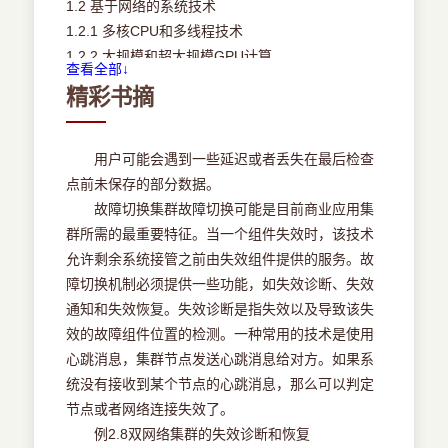
1.2 基于网络的系统技术
1.2.1 多核CPU和多线程技术
1.2.2 大规模和超大规模GPU计算
查看全部↓
1.2.3 内存、外部存储和广域网
精彩书摘
1.2.4 虚拟机和虚拟化中间件
1.2.5 云计算的数据中心虚拟化
1.3 分布式和云计算系统模型
用户可能会遇到一些延迟或者丢失在最后检查
1.3.1 协同计算机集群
点前未保存的部分数据。
1.3.2 网格计算的基础设施
故障切换集群故障切换可能是目前商业应用集
1.3.3 对等网络家族
群所需的最重要特征。当一个组件失效时，该技术
1.3.4 互联网上的云计算
允许剩余系统接管之前由失效组件提供的服务。故
1.4 分布式系统和云计算软件环境
障切换机制必须提供一些功能，如失效诊断、失效
1.4.1 面向服务的体系结构（SOA）
通知和失效恢复。失效诊断是指失效以及导致该失
1.4.2 分布式操作系统趋势
效的故障组件位置的检测。一种常用的技术是使用
1.4.3 并行和分布式编程模型
心跳消息，集群节点发送心跳消息给对方。如果系
1.5 性能、安全和节能
统没有接收到某个节点的心跳消息，那么可以判定
1.5.1 性能度量和可扩展性分析
节点或者网络连接失效了。
1.5.2 容错和系统可用性
例2.8双网络集群的失效诊断和恢复