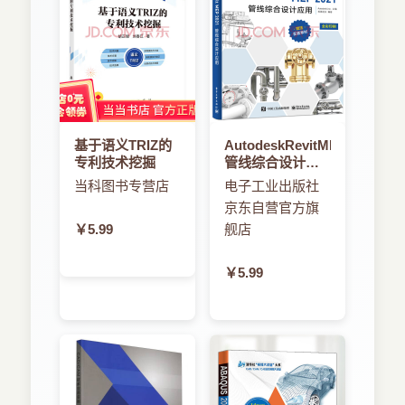
9.6 数据共享 39
9.7 大数据安全 39
9.8 大数据将催生新行业 39
9.9 大数据将成为企业IT核心 39
9.10 中国成为大数据最重要的市场 40
第二部分 电 网 大 数 据
第10章 大数据在电网应用的必要性 41
基于语义TRIZ的
AutodeskRevitMEP
10.1 中国电力工业发展简史 41
专利技术挖掘
管线综合设计应
10.2 国内电力工业组成 42
用
当科图书专营店
电子工业出版社
10.3 智能电网 43
京东自营官方旗
第11章 电网大数据的应用架构 46
11.1 电力信息系统大数据需求 46
￥5.99
舰店
11.2 电力信息系统传统架构 47
11.3 电力信息系统大数据应用架构 49
￥5.99
第12章 电力信息系统大数据主要技术 52
12.1 数据整合技术 52
12.2 数据质量控制技术 53
12.3 数据存储技术 53
12.4 SQL on Hadoop/HBase技术 55
12.5 电力大数据的共享技术 57