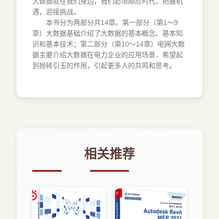
大数据就在我们身边，我们必须顺应时代，把握机
7.1 Hadoop Pig的架构 26
遇，迎接挑战。
7.2 Hadoop Pig应用场景 26
本书分为两部分共14章。第一部分（第1～9
7.3 Hadoop Pig的特点 27
章）大数据基础介绍了大数据的基本概念、基本知
7.4 Hadoop Pig的运行 27
识和基本技术；第二部分（第10～14章）电网大数
7.5 Pig的实现 28
据主要介绍大数据在电力企业的应用场景，希望起
7.6 Pig工具 28
到抛砖引玉的作用，引起更多人的共鸣和思考。
7.7 Pig Latin基础 28
第8章 R语言 33
8.1 R语言的特点 33
8.2 R语言的功能 33
8.3 R包 33
8.4 CRAN 34
8.5 语言环境 34
8.6 R语言的使用 35
相关推荐
第9章 大数据在我国的发展方向 38
9.1 大数据分析领域的快速发展 38
9.2 分布式存储技术 38
9.3 大数据与云技术的结合 38
9.4 隐私问题 38
9.5 大数据推动基础架构向Scale-out发展 39