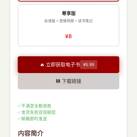
尊享版
标准版 + 思维导图 + 读书笔记
¥8
🔥 立即获取电子书
¥5.99
💾 下载链接
✅
不满意全额退款
✅
发货失败双倍赔偿
✅
邮箱即时发送
内容简介