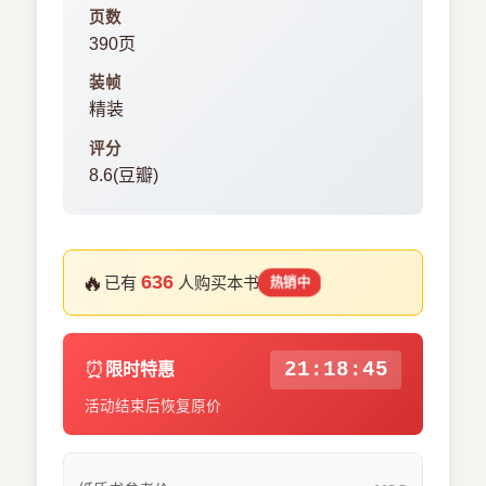
页数
390页
装帧
精装
评分
8.6(豆瓣)
🔥
636
已有
人购买本书
热销中
⏰
21:18:45
限时特惠
活动结束后恢复原价