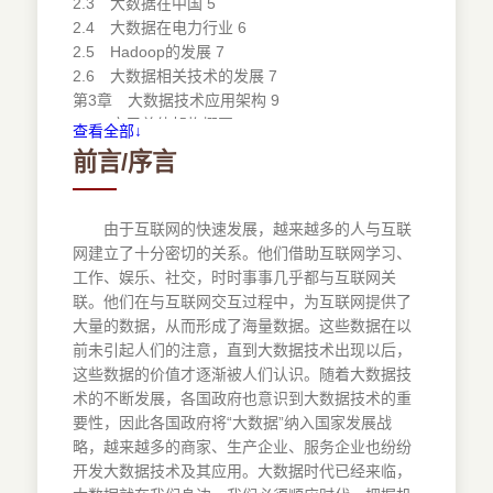
2.3 大数据在中国 5
2.4 大数据在电力行业 6
2.5 Hadoop的发展 7
2.6 大数据相关技术的发展 7
第3章 大数据技术应用架构 9
3.1 应用总体架构概图 9
查看全部↓
3.2 大数据平台架构 9
前言/序言
3.3 大数据平台的硬件架构 9
第4章 大数据关键技术 11
4.1 大数据存储技术 11
由于互联网的快速发展，越来越多的人与互联
4.2 大数据计算技术 13
网建立了十分密切的关系。他们借助互联网学习、
第5章 HBase和ZooKeeper 17
工作、娱乐、社交，时时事事几乎都与互联网关
5.1 HBase 17
联。他们在与互联网交互过程中，为互联网提供了
5.2 ZooKeeper是什么 21
大量的数据，从而形成了海量数据。这些数据在以
第6章 Hive 23
前未引起人们的注意，直到大数据技术出现以后，
6.1 Hive概论 23
这些数据的价值才逐渐被人们认识。随着大数据技
6.2 设计特征 23
术的不断发展，各国政府也意识到大数据技术的重
6.3 Hive体系结构 23
要性，因此各国政府将“大数据”纳入国家发展战
6.4 数据存储 24
略，越来越多的商家、生产企业、服务企业也纷纷
6.5 基本语法 25
开发大数据技术及其应用。大数据时代已经来临，
第7章 Pig 26