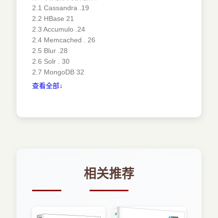
2.1 Cassandra .19
2.2 HBase 21
2.3 Accumulo .24
2.4 Memcached . 26
2.5 Blur .28
2.6 Solr . 30
2.7 MongoDB 32
2.8 Hive 34
查看全部↓
2.9 Spark SQL ( 前身是 Shark) 36
2.10 Giraph . 38
第3章序列化 41
3.1 Avro 43
3.2 JSON 46
3.3 Protocol Buffers (protobuf) . 48
3.4 Parquet 50
第4章管理与监控. 53
相关推荐
4.1 Ambari 54
4.2 HCatalog 56
4.3 Nagios 58
4.4 Puppet 59