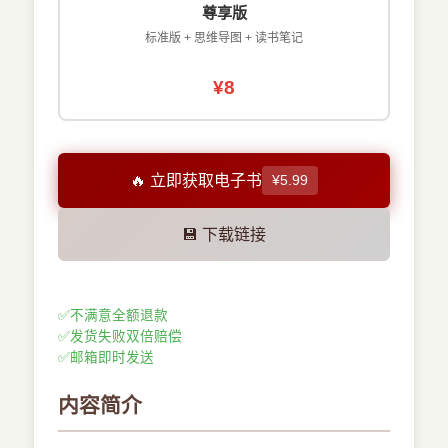
尊享版
标准版 + 思维导图 + 读书笔记
¥8
🔥 立即获取电子书
¥5.99
💾 下载链接
✅
不满意全额退款
✅
发货失败双倍赔偿
✅
邮箱即时发送
内容简介