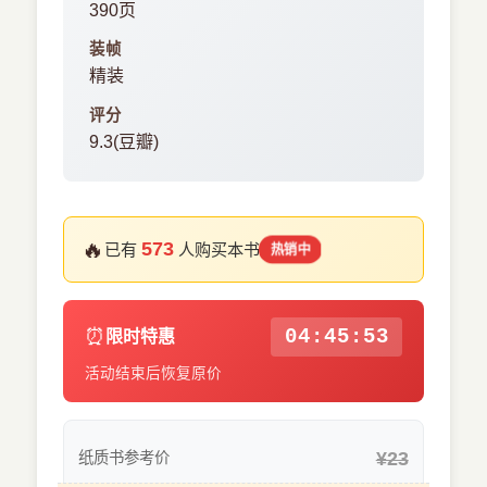
390页
装帧
精装
评分
9.3(豆瓣)
🔥
573
已有
人购买本书
热销中
⏰
04:45:53
限时特惠
活动结束后恢复原价
¥23
纸质书参考价