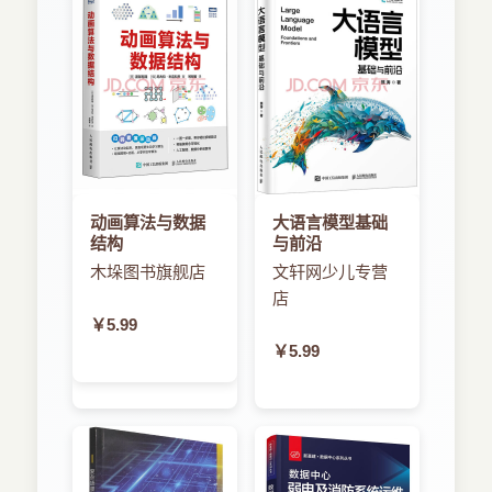
4.5 Chef 61
4.6 ZooKeeper 63
4.7 Oozie . 66
4.8 Ganglia . 68
第5章分析辅助 . 69
5.1 MapReduce 接口69
5.2 分析库 70
5.3 Pig 72
5.4 Hadoop Streaming 74
动画算法与数据
大语言模型基础
5.5 Mahout 76
结构
与前沿
5.6 MLLib 78
木垛图书旗舰店
文轩网少儿专营
5.7 Hadoop 图像处理接口（HIPI） 80
店
5.8 SpatialHadoop 81
第6章数据传输 . 83
￥5.99
6.1 Sqoop .85
￥5.99
6.2 Flume .87
6.3 DistCp 89
6.4 Storm . 90
第7章安全、访问控制和审计 93
7.1 Sentry. 95