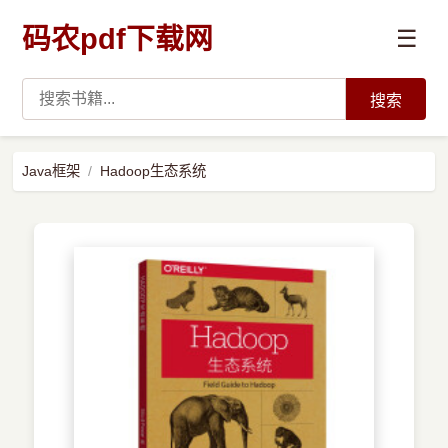
码农pdf下载网
☰
搜索
高薪必读
Java框架
Hadoop生态系统
数据科学与人工智能
›
Python
›
Java
›
前端开发
›
系统编程