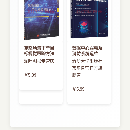
7.2 Kerberos 97
7.3 Knox 99
第8章云计算和虚拟化 101
8.1 Serengeti. 103
8.2 Docker105
8.3 Whirr 107
复杂场景下单目
数据中心弱电及
标视觉跟踪方法
消防系统运维
润晴图书专营店
清华大学出版社
京东自营官方旗
￥5.99
舰店
￥5.99