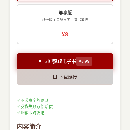
尊享版
标准版 + 思维导图 + 读书笔记
¥8
🔥 立即获取电子书
¥5.99
💾 下载链接
✅
不满意全额退款
✅
发货失败双倍赔偿
✅
邮箱即时发送
内容简介