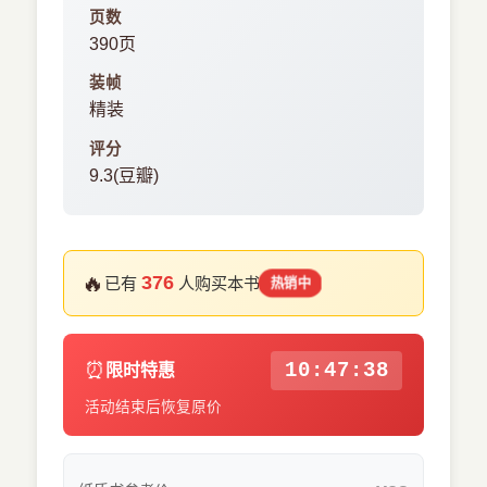
页数
390页
装帧
精装
评分
9.3(豆瓣)
🔥
376
已有
人购买本书
热销中
⏰
10:47:37
限时特惠
活动结束后恢复原价