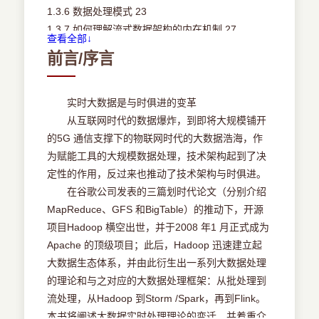
1.3.6 数据处理模式 23
1.3.7 如何理解流式数据架构的内在机制 27
查看全部↓
1.4 根据事件时间开滚动窗口 28
前言/序言
1.4.1 what：转换／where：窗口 29
1.4.2 when：水印 29
1.4.3 when：触发器 32
实时大数据是与时俱进的变革
1.4.4 when：迟到生存期 34
从互联网时代的数据爆炸，到即将大规模铺开
1.4.5 how：累加模式 35
的5G 通信支撑下的物联网时代的大数据浩海，作
1.5 一致性 37
为赋能工具的大规模数据处理，技术架构起到了决
1.5.1 有状态计算 37
定性的作用，反过来也推动了技术架构与时俱进。
1.5.2 exactly-once 语义 38
在谷歌公司发表的三篇划时代论文（分别介绍
1.5.3 异步屏障快照 39
MapReduce、GFS 和BigTable）的推动下，开源
1.5.4 保存点 44
项目Hadoop 横空出世，并于2008 年1 月正式成为
1.6 思考题 45
Apache 的顶级项目；此后，Hadoop 迅速建立起
第2 章 编程基础 46
大数据生态体系，并由此衍生出一系列大数据处理
2.1 Flink 概述 46
的理论和与之对应的大数据处理框架：从批处理到
2.2 让轮子转起来 47
流处理，从Hadoop 到Storm /Spark，再到Flink。
2.2.1 本书约定 47
本书将阐述大数据实时处理理论的变迁，并着重介