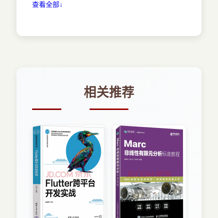
查看全部↓
2.2.2 搭建单机版环境 48
绍流处理框架Flink。
2.2.3 配置IDEA 51
数据处理任务往往需要对全量数据进行计算，
2.3 编程模型 53
而全量数据很难使用传统关系型数据库进行批量计
2.3.1 分层组件栈 53
算，原因如下：
2.3.2 流式计算模型 54
（1）磁盘寻址时间的提升速度远远落后于磁
2.3.3 流处理编程 57
盘带宽的提升速度。如果数据访问包含大量的磁盘
2.4 运行时 62
寻址，则大数据处理势必带来较大的延迟，因此基
相关推荐
2.4.1 运行时结构 62
于传输带宽设计大数据处理系统更符合现状。
2.4.2 任务调度 66
（2）相比全量数据计算，关系型数据库适用
2.4.3 物理执行计划 69
于在线事务处理（OLTP，On-Line Transaction
2.5 思考题 70
Processing）场景，查询和更新是其设计的要点，
第3 章 流处理API 71
索引是主要的设计方案。但是在大数据集的场景
3.1 流处理API 概述 71
下，索引的效率往往不如全量扫描。因此，
3.2 时间处理 73
Hadoop 应运而生，借助MapReduce 计算引擎成
3.2.1 时间 73
功解决了大数据所面临的可计算（可参考谷歌的论
3.2.2 水印 74
文MapReduce:Simplified Data Processing on
3.2.3 周期性水印生成器 75
Large Clusters）、伸缩、容错等困难，成为大数
3.2.4 间歇性水印生成器 77
据系统的标配组件。