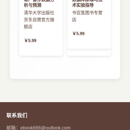
读者能够快速理解相关技术的应用场景，如为什么
析与预测
术实验指导
3.6.1 状态分类 104
需要实时数据处理、为什么需要机器学习架构、为
清华大学出版社
书百笈图书专营
3.6.2 托管的Keyed State 104
什么需要关系型API、为什么需要复杂事件处理。
京东自营官方旗
店
3.6.3 状态后端配置 106
（2）剖析Flink 技术的理论创新过程，使读者
舰店
3.7 检查点 107
能够深入理解Flink 的理论基础，使Flink 应用开发
￥5.99
3.8 思考题 108
架构师或工程师能够游刃有余地解决线上系统遇到
￥5.99
第4 章 批处理API 109
的实际问题，如Flink 一致性保证的异步检查点屏障
4.1 批处理API 概述. 109
的理论创新过程、机器学习中分类和推荐算法的分
4.1.1 程序结构 110
布式实现的理论创新过程、复杂事件处理的自动机
4.1.2 Source 111
理论创新。
4.1.3 Sink 112
（3）解析Flink 编程API 的架构。使读者可以
4.1.4 连接器 112
从理论框架与Flink 架构实现两个角度体会这个技术
4.2 算子 113
概念的内涵。
4.2.1 算子函数 113
（4）总结应用API 编程解决实际问题的方法。
4.2.2 广播变量 121
使读者能够在理解理论和编程API 的基础上编程解
4.2.3 文件缓存 122
决实际问题。
联系我们
4.2.4 容错 123
（5）在每章的最后一节提出一些开放式的思
4.3 迭代 123
考题，以便读者思考这些技术概念之间的关联。
邮箱：
ebook666@outlook.com
4.3.1 深度神经网络训练 123