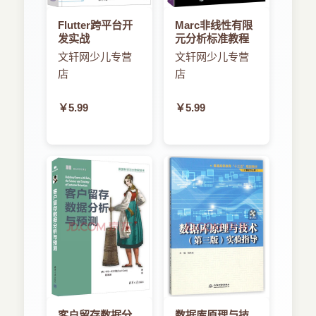
3.2.5 递增式水印生成器 78
数据爆炸式增长，以及数据处理的实时性要求
Flutter跨平台开
Marc非线性有限
3.3 算子 79
越来越高，大数据处理系统越来越复杂。在这种情
发实战
元分析标准教程
3.3.1 算子函数 80
况下，传统的OLTP+OLAP（On-Line Analysis
文轩网少儿专营
文轩网少儿专营
3.3.2 数据分区 83
Processing，在线分析处理）系统架构不堪重负：
店
店
3.3.3 资源共享 85
复杂的数据需求实现流程、过载的数据仓库抽取任
3.3.4 RichFunction 85
务队列、不同的技术栈带来的需求理解偏差等将导
￥5.99
￥5.99
3.3.5 输出带外数据 86
致数据从IT 部门到DT 部门的周期过长；微服务方
3.4 窗口 86
法的大规模应用，导致在分布式系统中维护全局状
3.4.1 窗口分类 87
态的一致性异常困难，而以数据流作为中心数据源
3.4.2 窗口函数 90
的流处理方法能有效规避这种困难。有的学者甚至
3.4.3 触发器 94
提出通过合理的架构设计，打破CAP 定理。因此，
3.4.4 清除器 96
低延迟、强一致性、适用于乱序的流处理框架Flink
3.4.5 迟到生存期 96
正席卷而来，即将成为大数据领域流处理的标配组
3.5 连接器 97
件。
3.5.1 HDFS 连接器 98
本书特色
3.5.2 Kafka 99
本书将从多个角度讲解同一个技术概念：
3.5.3 异步I/O 102
（1）分析引入Flink 这个技术概念的原因，使
3.6 状态管理 104
客户留存数据分
数据库原理与技