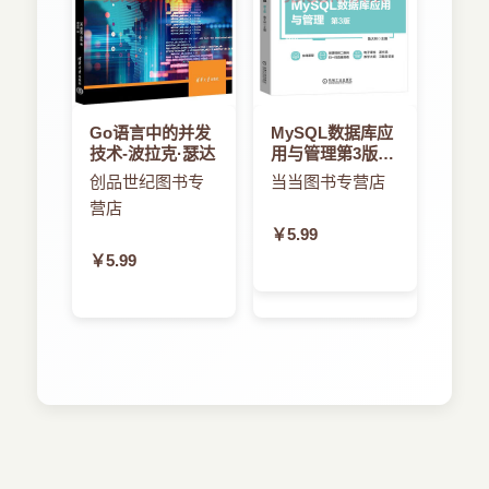
4．2．5 算法描述
4．3 对比实验及结果分析
4．3．1 实验环境
4．3．2 结果比较及讨论
4．4 本章小结
Go语言中的并发
MySQL数据库应
第5章 基于人工蜂群和粗糙集的特征选择方法
技术-波拉克·瑟达
用与管理第3版-
5．1 引言
鲁大林
创品世纪图书专
当当图书专营店
5．2 基于人工蜂群和粗糙集的特征选择算法
营店
NDABC
￥5.99
5．2．1 算法思想
￥5.99
5．2．2 解的表达和种群初始化
5．2．3 反向学习
5．2．4 适应值函数及转移概率
5．2．5 邻域搜索策略
5．2．6 禁忌搜索
5．2．7 算法描述
5．3 对比试验及结果分析
5．3．1 实验环境
5．3．2 参数选取与分析
5．3．3 结果比较及讨论