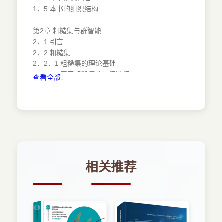
1．5 本书的组织结构
第2章 粗糙集与群智能
2．1 引言
2．2 粗糙集
2．2．1 粗糙集的理论基础
2．2．2 基于粗糙集的特征选择
查看全部↓
2．3 群智能
2．3．1 蚁群优化算法
2．3．2 粒子群优化算法
2．3．3 人工蜂群算法
2．4 基于群智能和粗糙集的特征选择框架
2．4．1 子集生成
2．4．2 子集评价
2．4．3 停止条件
相关推荐
2．4．4 结果验证
2．5 本章小结
第3章 基于蚁群优化和粗糙集的特征选择方法
3．1 引言