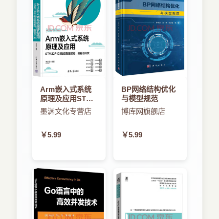
3．2 基于蚁群优化和粗糙集的特征选择算法
HSACO
3．2．1 算法思想
3．2．2 算法模型
3．2．3 概率转移公式和混合策略
3．2．4 算法描述
3．3 对比实验及结果分析
3．3．1 实验环境
Arm嵌入式系统
BP网络结构优化
3．3．2 参数选取与分析
原理及应用STMF
与模型规范
3．3．3 结果比较及讨论
微控制器架构、
墨渊文化专营店
博库网旗舰店
3．4 本章小结
编程与开发
第4章 基于粒子群优化和粗糙集的特征选择方法
￥5.99
￥5.99
4．1 引言
4．2 基于粒子群优化和粗糙集的特征选择算法
DPPSO
4．2．1 算法思想
4．2．2 粒子的表达和种群初始化
4．2．3 基于互信息的适应值函数
4．2．4 粒子更新策略