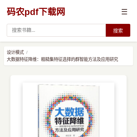
码农pdf下载网
☰
搜索
高薪必读
设计模式
大数据特征降维：粗糙集特征选择的群智能方法及应用研究
数据科学与人工智能
›
Python
›
Java
›
前端开发
›
系统编程