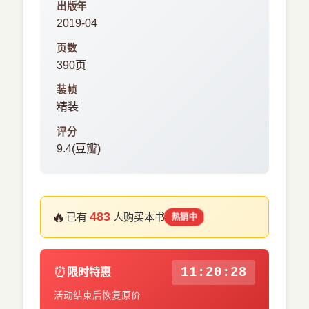
出版年
2019-04
页数
390页
装帧
精装
评分
9.4(豆瓣)
🔥
483
已有
人购买本书
热销中
⏰
11:20:27
限时特惠
活动结束后恢复原价