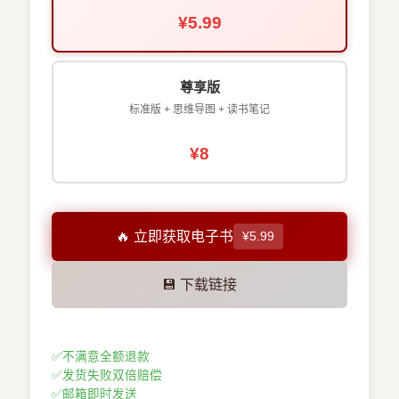
¥5.99
尊享版
标准版 + 思维导图 + 读书笔记
¥8
🔥 立即获取电子书
¥5.99
💾 下载链接
✅
不满意全额退款
✅
发货失败双倍赔偿
✅
邮箱即时发送