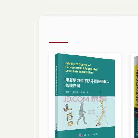
大数据智能知识结构与技术体系？这是一大难
数据科学的核心技术 44
数据智能核心技术体系的入门学习和应用参考
数据科学的技术体系 47
者提供一点点有益的参考，则心愿足矣。
数据科学的艺术 48
杜圣东
5 从商业智能看大数据智能 50
2018年10月
商业智能应用的问题 50
BI如何借力大数据智能 52
大数据智能与BI的融合之路 53
6 智能时代的基础信息架构 54
DT基础设施：云端―数据―智能 54
Hadoop大数据管理：“三个臭皮匠，赛过诸葛亮”
OpenStack云计算：一切皆服务 58
TensorFlow深度学习：流动的张量 59
第3章 大数据驱动的深度智能 63
1 深度学习的崛起 63
早期AI的发展 64
“猫”“狗”AI的野蛮生长 65
深度学习正在重塑机器智能 69
2 机器如何智能：从感知到认知 70