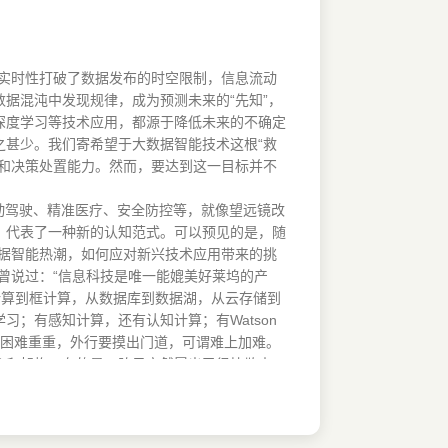
的实时性打破了数据发布的时空限制，信息流动
据混沌中发现规律，成为预测未来的“先知”，
深度学习等技术应用，都源于降低未来的不确定
甚少。我们寄希望于大数据智能技术这根“救
和决策处置能力。然而，要达到这一目标并不
到自动驾驶、精准医疗、安全防控等，就像望远镜改
，代表了一种新的认知范式。可以预见的是，随
数据智能热潮，如何应对新兴技术应用带来的挑
森）曾说过：“信息科技是唯一能媲美好莱坞的产
计算到框计算，从数据库到数据湖，从云存储到
；有感知计算，还有认知计算；有Watson
掌握已是困难重重，外行要摸出门道，可谓难上加难。
和架构，有的是一阵风突然冒出又很快散去，
大挑战！市面上的同领域作品要么偏社科解读，
工智能相关技术生态的全景视图，构建完整的