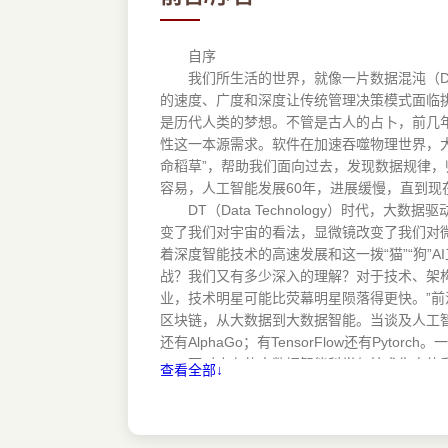
算力：智能加速 15
5 大数据智能的马太效应 16
DT技术新解 16
自序
我们所生活的世界，就像一片数据混沌（Dat
强者越强，弱者越弱 18
的速度、广度和深度让传统管理决策模式面临
挑战才刚刚开始 19
是历代人类的梦想。不管是古人的占卜，前几
第2章 多维度解构大数据智能技术 21
性这一本源需求。软件在加速吞噬物理世界，
1 “四位一体”看大数据智能 21
命稻草”，帮助我们面向过去，发现数据规律
大数据智能技术的四个维度 22
容易，人工智能发展60年，进展缓慢，直到现
云计算的支撑地位 24
DT（Data Technology）时代，
2 大数据智能产业链版图 26
变了我们对宇宙的看法，显微镜改变了我们对
百家争鸣的DT生态 27
着深度智能技术的高速发展和这一拨“猫”“狗
战？我们又有多少深入的理解？对于技术、架构、算
开源的巨大推动力 29
业，技术明星可能比荧幕明星陨落得更快。”前
3 大数据智能的关键技术体系 31
区块链，从大数据到大数据智能。当谈及人工智
大数据智能总体应用架构 31
还有AlphaGo；有TensorFlow还有
大数据智能的基础支撑技术 34
面对庞杂的大数据智能科学与技术生态体系，
查看全部↓
大数据智能应用流程优化 39
有的是三起两落几十年而不倒……上述种种技
4 从数据科学看大数据智能 43
浮于概念介绍；要么偏技术细节，局限于某个
什么是数据科学 43
如何从业务到技术，从学习到实践，从治理到