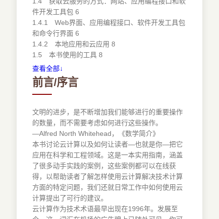
1.4 获取云服务的方式：网站、应用编程接口和软
件开发工具包 6
1.4.1 Web界面、应用编程接口、软件开发工具包
和命令行界面 6
1.4.2 本地应用和云应用 8
1.5 本书使用的工具 8
1.5.1 Python 8
查看全部↓
1.5.2 Jupyter：基于Web的交互式计算工具 9
前言/序言
1.5.3 版本控制系统GitHub 10
1.5.4 Globus 10
1.6 小结 10
文明的进步，是不断增加我们能够进行的重要操作
1.7 资源 11
的数量，而不需要考虑如何进行这些操作。
第一部分 管理云中的数据
—Alfred North Whitehead，《数学简介》
第2章 存储即服务 15
本书讨论云计算以及如何让读者—也就是你—把它
2.1 三个启发式的例子 15
应用在科学和工程领域。这是一本实用指南，涵盖
2.2 存储模型 16
了很多动手实践的案例，这些案例都可以在线获
2.2.1 文件系统 16
得，以帮助读者了解怎样使用云计算解决技术计算
2.2.2 对象存储 17
方面的特定问题，我们还就日常工作中如何使用云
2.2.3 关系型数据库 17
计算提出了可行的建议。
2.2.4 NoSQL数据库 18
云计算作为技术术语最早出现在1996年。发展至
2.2.5 图数据库 19