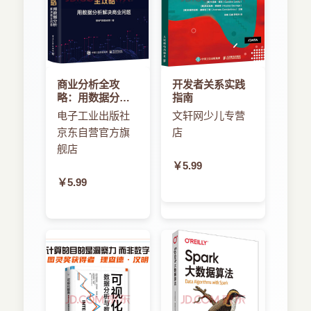
3.6.1 用Globus传输数据 36
通过像亚马逊、谷歌和微软这样的云供应商得以大
3.6.2 用Globus共享数据 38
规模实现。
3.7 小结 38
那么云计算在科学和工程方面的应用是怎样的呢？
3.8 资源 39
许多科学家和工程师在工作中使用像Dropbox、
第二部分 云中的计算
GitHub、Google Docs、Skype甚至Twitter这样的
第4章 计算即服务 43
商业分析全攻
开发者关系实践
云服务。但是他们还远远没有享受到云计算的全面
4.1 虚拟机和容器 43
略：用数据分析
指南
福利。有一些技术应用运行在云计算机上，但是很
解决商业问题
4.2 先进的计算服务 45
电子工业出版社
文轩网少儿专营
少有研究人员将其他部分外包到云平台上。这是一
4.3 无服务器计算 46
京东自营官方旗
店
种机会的浪费。毕竟，科学和工程虽然是令人着迷
4.4 公有云计算的优缺点 46
且开发心智的专业，但是也包含许多平凡的很花费
舰店
4.5 小结 47
时间的活动。为什么不通过自动化和外包来加速科
￥5.99
4.6 资源 48
学探索（并享有更多乐趣）呢？我们相信对这个问
￥5.99
第5章 虚拟机的使用和管理 49
题的答案是肯定的，这就是我们为什么写这本书。
5.1 历史根源 49
在接下来的章节里，我们调研了支撑云的新技术，
5.2 亚马逊的弹性计算云 50
云所提供的解决技术问题的新方法，以及在研究方
5.2.1 创建虚拟机实例 50
面有效应用云的新思考方式。我们不奢望能够提供
5.2.2 连接存储 52
一本全面的云计算指导，因为主要的云供应商运行
5.3 Azure虚拟机 54
着成百上千的服务，当然有许多在科学和工程方面
5.4 谷歌云虚拟机服务 55
可以有效应用的服务没有涵盖在本书中。但我们确
5.5 Jetstream虚拟机服务 55
实描述了精华的部分，并给出了把你的工作整合到