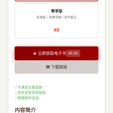
尊享版
标准版 + 思维导图 + 读书笔记
¥8
🔥 立即获取电子书
¥5.99
💾 下载链接
✅
不满意全额退款
✅
发货失败双倍赔偿
✅
邮箱即时发送
内容简介