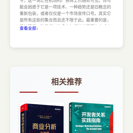
今，这一词汇在机场的广告牌上已随处可见。你可
2.2.6 数据仓库 20
能会困惑于它是一项技术、一种趋势还是旧概念的
2.3 云存储全景 20
重新包装，或者仅仅是一个市场宣传口号。其实它
2.3.1 文件系统 20
是所有这些的集合而且还不限于此。最重要的是，
2.3.2 对象存储 21
云计算是一种我们以往多有忽视的处理事务方式上
查看全部↓
2.3.3 NoSQL服务 21
的重大转变，不论是在科学方面还是在日常生活的
2.3.4 关系型数据库 22
其他方面。就如提姆·布瑞（Tim Bray）在2015年
2.3.5 基于数据仓库的数据分析 22
所写：“计算正转向一个效用模型。你可以在一个公
2.3.6 图数据库及其他服务 23
有云里做各种在自己的计算机房很难完成或者很昂
2.3.7 OpenStack存储服务和Jetstream云服务 23
贵的事。公有云可以提供比你自己建造的环境更加
2.4 小结 24
优越的在线时间、安全性保障和有效的分配。”[77]
2.5 资源 24
功能强大、随时在线、可访问的云设施的出现，已
第3章 使用云存储服务 25
经转变了我们作为消费者和信息技术互动的方式，
相关推荐
3.1 两种访问方式：门户和API 25
我们可以在Netflix上持续流畅地观看视频（托管在
3.2 使用Amazon云存储服务 26
亚马逊云平台上），通过谷歌搜寻网站内容（使用
3.3 使用Microsoft Azure云存储服务 28
谷歌云平台），通过脸书更新朋友圈动态，通过
3.4 使用Google云存储服务 31
Alexa购买我们的日用品。云技术让许多公司得以将
3.4.1 Google Bigtable 32
其信息技术外包到云供应商，从而削减了成本，提
3.4.2 Google Cloud Datastore 33
高了速率。大量以前的手工工作通过运行在云设施
3.5 使用OpenStack云存储服务 34
上的软件得以自动化，正如1960年McCarthy所设
3.6 用Globus传输和共享数据 35
想的以及20世纪90年代网格所探索的那样，现在则