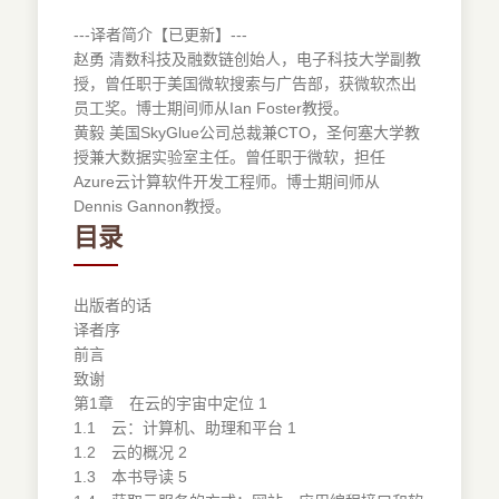
---译者简介【已更新】---
赵勇 清数科技及融数链创始人，电子科技大学副教
授，曾任职于美国微软搜索与广告部，获微软杰出
员工奖。博士期间师从Ian Foster教授。
黄毅 美国SkyGlue公司总裁兼CTO，圣何塞大学教
授兼大数据实验室主任。曾任职于微软，担任
Azure云计算软件开发工程师。博士期间师从
Dennis Gannon教授。
目录
出版者的话
译者序
前言
致谢
第1章 在云的宇宙中定位 1
1.1 云：计算机、助理和平台 1
1.2 云的概况 2
1.3 本书导读 5