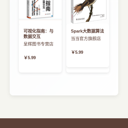
5.6 小结 56
云服务中的必要概念。
5.7 资源 57
下面是一些大家常问的问题，我们也将在书中尽力
第6章 使用和管理容器 58
提供答案：我应该买一个集群还是使用云？如果使
6.1 容器的基础知识 58
用商务云，我的基金会为此付费吗？我可以把数据
6.2 Docker和Hub 59
导到云里面吗？那儿安全吗？我可以和我的同事分
可视化指南：与
Spark大数据算法
6.3 容器用于科学 61
享吗？我怎么在云里计算？云计算可以大规模化
数据交互
6.4 构建你自己的容器 62
当当官方旗舰店
吗？如果我想计算大量数据会怎样？我应该在工作
呈辉图书专营店
6.5 小结 63
中使用云平台服务吗？ 哪些是对科学和工程有用
6.6 资源 63
￥5.99
的？我怎么建立自己的云服务？我可以使它们按需
第7章 弹性部署 64
￥5.99
规模化以解决真正的大问题吗？在科学和工程方面
7.1 云中并行计算的范式 64
使用云有哪些成功的例子？我怎么建立自己的云？
7.2 SPMD和HPC风格的并行 65
等等。
7.2.1 云中的消息传递接口 65
没有洞察一切的水晶球，我们不能提供这些问题的
7.2.2 云中的GPU 65
确切答案。但是我们至少可以提供一些信息和观
7.2.3 在Amazon云上部署HPC集群 67
点，以帮助你做决定。
7.2.4 在Azure上部署HPC集群 70
一切都在流动，没有什么是静止的。就如2500年前
7.2.5 集群的进一步扩展 71
Heraclitus所写的，软件行业尤其是这样。本书中一
7.3 多任务并行计算 72
些技术细节的有效性会比我们所想的更加短暂。但
7.4 MapReduce和批量同步并行计算 72
是不要沮丧。你可以帮助我们和你的同仁，请在
7.5 图数据流的执行和Spark 73
Cloud4SciEng.org中告诉我们。我们会更新网站，
7.6 代理和微服务 74
并准备本书的第2版。