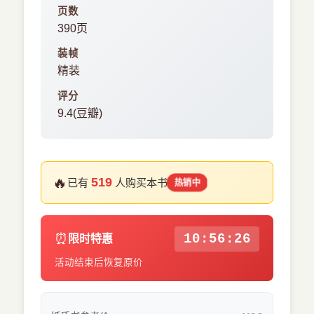
页数
390页
装帧
精装
评分
9.4(豆瓣)
🔥
519
已有
人购买本书
热销中
⏰
10:56:25
限时特惠
活动结束后恢复原价