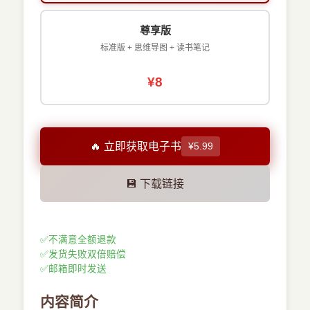
尊享版
标准版 + 思维导图 + 读书笔记
¥8
🔥 立即获取电子书
¥5.99
💾 下载链接
✅
不满意全额退款
✅
发货失败双倍赔偿
✅
邮箱即时发送
内容简介