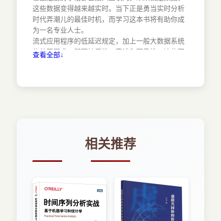
3.2.1 构建和执行 34
这些数据变得越来越实时。当下正是勇当实时分析
3.2.2 Streaming Context 34
时代弄潮儿的最佳时机，而学习这本书将有助你成
3.3 DStreams 36
为一名专业人士。
3.3.1 Spark Streaming应用程序剖析 38
流式应用程序的低延迟规定，加上一般大数据系统
3.3.2 转换 42
的共同要求，即可扩展性、容错和可靠性，这些要
查看全部↓
小结 52
求催生了一种全新的实时计算。而引领实时计算的
第4章 高速流：并行化及其他 54
先锋是Spark Streaming，它将流处理视为离散的
4.1 流数据的一大飞跃 54
微批处理。这不仅使得低延迟计算能够同时保留
4.2 并行化 56
Spark的可扩展性和容错特性，也能保留它的简单
4.2.1 Worker 56
编程模型。还允许流式应用程序连接到更广泛的
4.2.2 执行器（Executor） 57
Spark Libraries生态系统，如Spark SQL，MLlib，
4.2.3 任务（Task） 59
SparkR和GraphX等。此外，程序员还可以将流处
4.3 批处理间隔 62
理与批处理结合起来，创建出既能处理静态数据又
相关推荐
4.4 调度 64
能处理动态数据的应用程序。最后，这些应用程序
4.4.1 应用程序间调度 64
也能使用与其他系统开箱即用的集成，如Kafka，
4.4.2 批处理调度 64
Flume，HBase和Cassandra。由于Spark
4.4.3 作业间调度 65
Streaming具备所有这些功能，让它在进行实时大
4.4.4 一个行动，一个作业 65
数据处理时就像是一把多功能的瑞士军刀。读者阅
4.5 内存 66
读本书时可以用这把瑞士军刀来解决一些领域和行
4.5.1 序列化 67
业的问题。