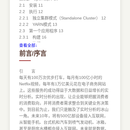
2.1 安装 11
2.2 执行 12
2.2.1 独立集群模式（Standalone Cluster） 12
2.2.2 YARN模式 13
2.3 第一个应用程序 13
2.3.1 构建 16
2.3.2 执行 17
查看全部↓
2.4 SparkContext 19
前言/序言
2.4.1 RDDs创建 19
2.4.2 处理依赖关系 20
2.4.3 创建共享变量 21
引 言
2.4.4 作业执行 22
每天有100万次优步打车，每月有100亿小时的
2.5 RDD 22
Netflix视频，每年有1万亿美元花在电子商务网站
2.5.1 持久化 23
上。这些服务的成功得益于大数据和日益增长的实
2.5.2 转换 24
时分析。实时分析的出现，让企业能够把握消费者
2.5.3 行动（Action） 28
的消费取向，并将消费者需求整合到关键业务决策
小结 29
中。到目前为止，我们只是触及了实时分析的冰山
第3章 实时RDD：DStream 30
一角。未来10年，将有500亿部设备接入互联网，
3.1 从连续流到离散流 30
从智能手机、台式机和汽车到喷气发动机、冰箱，
3.2 第一个Spark Streaming应用程序 31
甚至是厨房水槽都会接入互联网。未来就是数据，