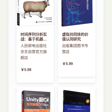
4.5.2 压缩（Compression） 70
本书采取用例为先的方法：每一章都专门针对某一
4.5.3 垃圾收集 70
特定垂直行业（进行分析）。通过讨论该领域的实
4.6 Shuffle 70
时大数据问题而展开内容，并从总体上说明Spark
4.6.1 早期投影和过滤 70
Streaming和流处理的概念。然后进一步采用该领
4.6.2 经常使用组合器 70
域公开可用的数据集，去实现每个章节中的真实应
4.6.3 大量运用平行化 70
用程序。此外，本书的所有代码片段都可以用于执
4.6.4 文件合并（File Consolidation） 71
时间序列分析实
虚拟共同体的价
行。但是为了简化这个过程，我们把代码放在
4.6.5 更多内存 71
战：基于机器学
值认同研究
GitHub 和出版社的网站上供读者使用。本书中的所
习和统计学
小结 71
人民邮电出版社
出版集团图书专
有内容都是真实的：真实的示例、真实的应用程
第5章 链接外部数据源 72
京东自营官方旗
营店
序、真实的数据和真实的代码。读者在阅读的过程
5.1 智慧城市，智慧地球，一切更智慧 72
中按书中步骤设置一个环境，下载数据，并运行应
舰店
5.2 ReceiverInputDStream 74
用程序，这就是学习本书的最佳方法。而读者也会
￥5.99
5.3 套接字 76
从处理这些现实问题及找寻解决方案的过程中获得
￥5.99
5.4 MQTT 85
宝贵的心得体会。
5.5 Flume 89
总之，令人兴奋的Spark Streaming和Spark时刻来
5.5.1 基于推模式的Flume数据摄取 91
临了。Spark已经成为世界上最大的开源大数据处
5.5.2 基于拉模式的Flume数据摄取 92
理项目，超过200个组织的750多名贡献者（为此做
5.6 Kafka 92
出了贡献）。Spark代码库处于快速发展中，几乎
5.6.1 基于接收器的Kafka消费者 95
每天都有性能改进和特性添加。例如，（在Spark
5.6.2 直接Kafka消费者 98
1.4版本首次出现的）Project Tungsten将底层引擎
5.7 Twitter 99