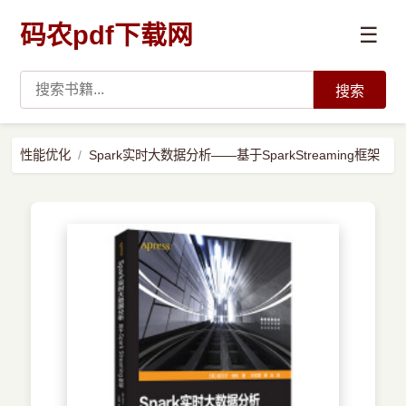
码农pdf下载网
☰
搜索
高薪必读
性能优化
Spark实时大数据分析——基于SparkStreaming框架
数据科学与人工智能
›
Python
›
Java
›
前端开发
›
系统编程