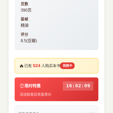
页数
390页
装帧
精装
评分
8.5(豆瓣)
🔥
524
已有
人购买本书
热销中
⏰
16:02:08
限时特惠
活动结束后恢复原价