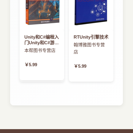
的性能提高了许多数量级。在我开始写这本书之
5.8 块间隔 100
时，Spark的最新版本是1.4。此后Spark又发行了
5.9 自定义接收器 100
两个重要版本（1.5和1.6版本）。这些版本中有一
小结 104
些改变，包括原生内存管理，MLlib中添加更多算
第6章 边界效应 106
法，通过TensorFlow支持深度学习、Dataset API和
6.1 盘点股市 106
会话管理。在Spark Streaming前端，添加了两个
Unity和C#编程入
RTUnity引擎技术
6.2 foreachRDD 108
主要功能：mapWithState允许跨多个批处理维护状
门Unity和C#游戏
6.2.1 为每条记录创建一个连接 110
翰博雅图书专营
态，并且在队列积聚的情况下用背压来控制输入速
编程入门
本帮图书专营店
6.2.2 为每个分区创建一个连接 111
店
率。 此外，像Google，Databricks和IBM这些公司
6.2.3 静态连接 112
的云托管服务降低了开发和运行Spark应用程序的
6.2.4 惰性静态连接 113
￥5.99
门槛。
￥5.99
6.2.5 静态连接池 114
让我们揭开Spark新篇章去为学习技能锦上添花！
6.3 可扩展流存储 116
6.3.1 HBase 117
6.3.2 股市控制台（Dashboard） 118
6.3.3 SparkOnHBase 120
6.3.4 Cassandra 122
6.3.5 Spark Cassandra连接器 124
6.4 全局状态（Global State） 126
6.4.1 静态变量 126
6.4.2 updateStateByKey() 128