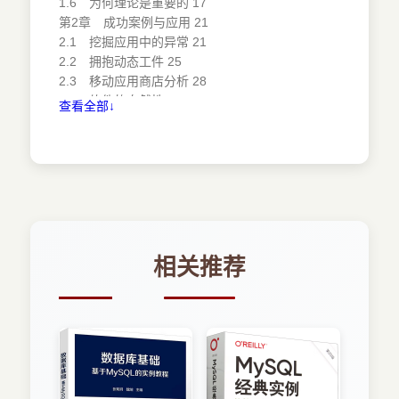
1.6 为何理论是重要的 17
第2章 成功案例与应用 21
2.1 挖掘应用中的异常 21
2.2 拥抱动态工件 25
2.3 移动应用商店分析 28
2.4 软件的自然性 30
查看全部↓
2.5 版本发布就绪的研究进展 34
2.6 如何征服你的在线服务 37
2.7 评价个人生产率 40
2.8 基于堆栈跟踪的攻击面检测 43
2.9 软件工程数据的视觉分析 46
2.10 游戏数据分组后效果更佳 49
2.11 实践中应用数据科学的成功故事 52
2.12 从来没有足够的时间做所有需要的测试 56
相关推荐
2.13 能源开采的危险：多次衡量，一次比较 59
2.14 大规模商业软件中的错误文件定位 63
2.15 定制组件：个性化问题跟踪的机遇 66
2.16 至关重要的是决策而非数字：分析设计表 68
2.17 编程语言对代码质量影响的系统研究 72
2.18 代码审查不是为了寻找缺陷：即使已建立的
工具也需要偶尔进行评估 74