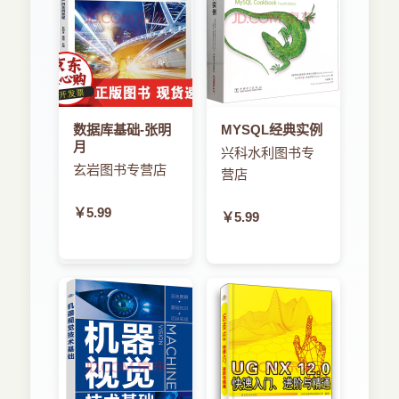
第3章 技术 78
3.1 会谈 78
3.2 查找暂存数据中的状态转换 83
3.3 卡片分类：从文本到主题 85
3.4 工具！工具！我们需要工具 88
3.5 基于证据的软件工程 93
数据库基础-张明
MYSQL经典实例
3.6 你需要哪种机器学习方法 96
月
兴科水利图书专
3.7 首先结构化你的非结构化数据！用标签云概括
玄岩图书专营店
非结构化数据的案例 99
营店
3.8 解析数据！准备原始数据的实用技巧 105
3.9 自然语言处理不是免费的午餐 109
￥5.99
￥5.99
3.10 聚集经验证据进行更可信的决策 112
3.11 如果是软件工程，它可能是一个贝叶斯因子
117
3.12 隐私和数据共享都要有恰如其分的条件 120
3.13 软件工程可预测模型中的群体智慧 124
3.14 挖掘软件数据时兼顾定量方法和定性方法
128
3.15 为存活而调查设计的过程和为远航而调查部
署的过程 132