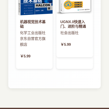
第4章 智慧与技巧 138
4.1 记录一切？ 138
4.2 起源的重要性 140
4.3 从一开始就保持开放 144
机器视觉技术基
UGNX.0快速入
4.4 减少洞察时间 147
础
门、进阶与精通
4.5 获取成功的五步：如何在组织中部署数据科学
化学工业出版社
社会出版社
150
京东自营官方旗
4.6 发布过程如何影响软件分析 153
舰店
￥5.99
4.7 安全无价 156
4.8 挖掘错误报告中的陷阱 159
4.9 使可视化成为分析过程的一部分 163
￥5.99
4.10 不要忘记开发者（小心你的假设） 165
4.11 研究的局限性和语境 168
4.12 可执行的指标才是更好的指标 171
4.13 可复制的结果更可靠 175
4.14 软件工程研究的多样性 178
4.15 一次还不够：为什么需要重复 181
4.16 不仅仅是数字：可视化的需求 184
4.17 不要使自己尴尬：小心数据中的偏差 187
4.18 操作数据丢失、错误和脱离语境 193