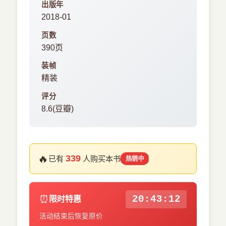
出版年
2018-01
页数
390页
装帧
精装
评分
8.6(豆瓣)
🔥
339
已有
人购买本书
热销中
⏰
20:43:12
限时特惠
活动结束后恢复原价