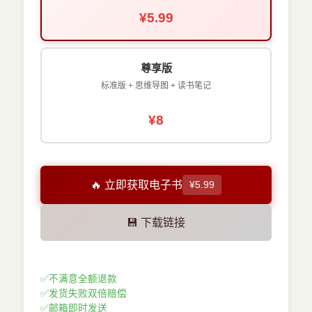
¥5.99
尊享版
标准版 + 思维导图 + 读书笔记
¥8
🔥 立即获取电子书
¥5.99
💾 下载链接
✅
不满意全额退款
✅
发货失败双倍赔偿
✅
邮箱即时发送